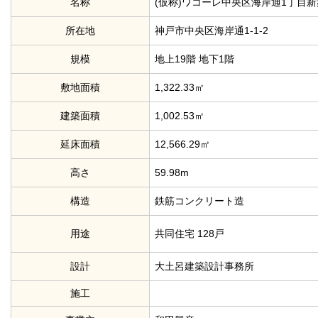
名称
(仮称)ワコーレ中央区海岸通1丁目
所在地
神戸市中央区海岸通1-1-2
規模
地上19階 地下1階
敷地面積
1,322.33㎡
建築面積
1,002.53㎡
延床面積
12,566.29㎡
高さ
59.98m
構造
鉄筋コンクリート造
用途
共同住宅 128戸
設計
大土呂建築設計事務所
施工