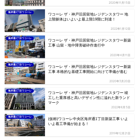
2020年11月15日
海岸通1丁目ワコーレ
ワコーレ ザ・神戸旧居留地レジデンスタワー 地
上階躯体はいよいよ最上階19階に到達！
2022年1月12日
海岸通1丁目ワコーレ
ワコーレ ザ・神戸旧居留地レジデンスタワー新築
工事 山留・地中障害破砕作進行中
2020年4月11日
海岸通1丁目ワコーレ
ワコーレ ザ・神戸旧居留地レジデンスタワー新築
工事 本格的な基礎工事開始に向けて準備が進む
2020年3月20日
海岸通1丁目ワコーレ
ワコーレ ザ・神戸旧居留地レジデンスタワー 竣
工した重厚感と高いデザイン性に溢れた新ランド
マーク
2022年8月5日
海岸通1丁目ワコーレ
(仮称)ワコーレ中央区海岸通1丁目新築工事 いよ
いよ着工準備が始まる！
2019年12月21日