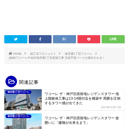
HOME
竣工済プロジェクト
海岸通1丁目ワコーレ
(仮称)ワコーレ中央区海岸通1丁目新築工事 完成予想パースが掲示される！
関連記事
海岸通1丁目ワコーレ
ワコーレ ザ・神戸旧居留地レジデンスタワー 地
上階躯体工事は13-14階付近を構築中 周囲を圧倒
するタワー感が出てきた
2021年10月17日
海岸通1丁目ワコーレ
ワコーレ ザ・神戸旧居留地レジデンスタワー 仮
囲いに「建物が出来るまで」