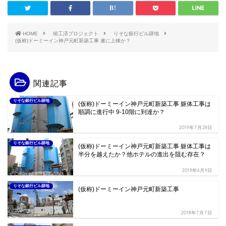
HOME
竣工済プロジェクト
りそな銀行ビル跡地
(仮称)ドーミーイン神戸元町新築工事 遂に上棟か？
関連記事
りそな銀行ビル跡地
(仮称)ドーミーイン神戸元町新築工事 躯体工事は
順調に進行中 9-10階に到達か？
2019年7月28日
りそな銀行ビル跡地
(仮称)ドーミーイン神戸元町新築工事 躯体工事は
半分を越えたか？他ホテルの進出を阻む存在？
2019年6月9日
りそな銀行ビル跡地
(仮称)ドーミーイン神戸元町新築工事
2018年7月7日