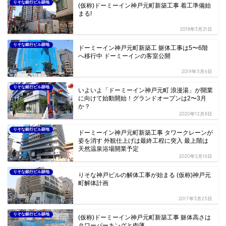
りそな銀行ビル跡地
(仮称)ドーミーイン神戸元町新築工事 着工準備始
まる!
2018年3月21日
りそな銀行ビル跡地
ドーミーイン神戸元町新築工 躯体工事は5〜6階
へ移行中 ドーミーインの客室公開
2019年5月6日
りそな銀行ビル跡地
いよいよ「ドーミーイン神戸元町 浪漫湯」が開業
に向けて始動開始！グランドオープンは2〜3月
か？
2020年12月8日
りそな銀行ビル跡地
ドーミーイン神戸元町新築工事 タワークレーンが
姿を消す 外観仕上げは最終工程に突入 最上階は
天然温泉浴場開業予定
2020年2月16日
りそな銀行ビル跡地
りそな神戸ビルの解体工事が始まる (仮称)神戸元
町解体計画
2017年3月25日
りそな銀行ビル跡地
(仮称)ドーミーイン神戸元町新築工事 躯体高さは
タワーパーキングと肉薄