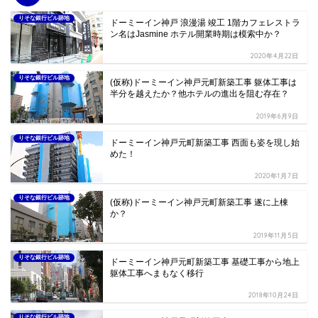
りそな銀行ビル跡地
ドーミーイン神戸 浪漫湯 竣工 1階カフェレストラ
ン名はJasmine ホテル開業時期は模索中か？
2020年4月22日
りそな銀行ビル跡地
(仮称)ドーミーイン神戸元町新築工事 躯体工事は
半分を越えたか？他ホテルの進出を阻む存在？
2019年6月9日
りそな銀行ビル跡地
ドーミーイン神戸元町新築工事 西面も姿を現し始
めた！
2020年1月7日
りそな銀行ビル跡地
(仮称)ドーミーイン神戸元町新築工事 遂に上棟
か？
2019年11月5日
りそな銀行ビル跡地
ドーミーイン神戸元町新築工事 基礎工事から地上
躯体工事へまもなく移行
2018年10月24日
りそな銀行ビル跡地