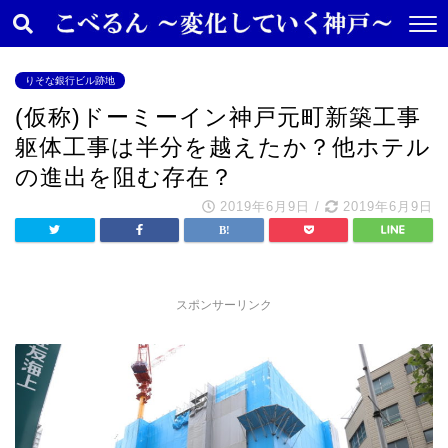
りそな銀行ビル跡地
(仮称)ドーミーイン神戸元町新築工事
躯体工事は半分を越えたか？他ホテル
の進出を阻む存在？
2019年6月9日
/
2019年6月9日
スポンサーリンク