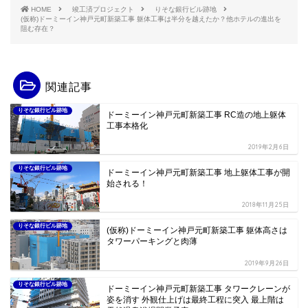
HOME
竣工済プロジェクト
りそな銀行ビル跡地
(仮称)ドーミーイン神戸元町新築工事 躯体工事は半分を越えたか？他ホテルの進出を
阻む存在？
関連記事
りそな銀行ビル跡地
ドーミーイン神戸元町新築工事 RC造の地上躯体
工事本格化
2019年2月6日
りそな銀行ビル跡地
ドーミーイン神戸元町新築工事 地上躯体工事が開
始される！
2018年11月25日
りそな銀行ビル跡地
(仮称)ドーミーイン神戸元町新築工事 躯体高さは
タワーパーキングと肉薄
2019年9月26日
りそな銀行ビル跡地
ドーミーイン神戸元町新築工事 タワークレーンが
姿を消す 外観仕上げは最終工程に突入 最上階は