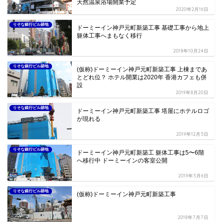
天然温泉浴場開業予定
2020年2月16日
りそな銀行ビル跡地
ドーミーイン神戸元町新築工事 基礎工事から地上
躯体工事へまもなく移行
2018年10月24日
りそな銀行ビル跡地
(仮称)ドーミーイン神戸元町新築工事 上棟まであ
とどれ位？ ホテル開業は2020年 香港カフェも併
設
2019年8月20日
りそな銀行ビル跡地
ドーミーイン神戸元町新築工事 塔屋にホテルロゴ
が現れる
2019年12月5日
りそな銀行ビル跡地
ドーミーイン神戸元町新築工 躯体工事は5〜6階
へ移行中 ドーミーインの客室公開
2019年5月6日
りそな銀行ビル跡地
(仮称)ドーミーイン神戸元町新築工事
2018年7月7日