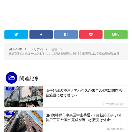
HOME
エリア別
三宮
三宮OSビルのオーエスビジョンの試験放映開始 9月15日以降には本格放映が始まる
関連記事
三宮
山手幹線の神戸クアハウスが来年3月末に閉館 複
合施設に建て替えへ
2023年10月26日
三宮
(仮称)神戸市中央区中山手通2丁目新築工事 ジオ
神戸三宮 外観の完成が近いが販売は休止中
2025年9月3日