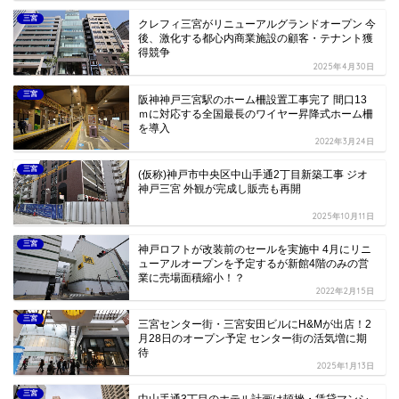
三宮
クレフィ三宮がリニューアルグランドオープン 今
後、激化する都心内商業施設の顧客・テナント獲
得競争
2025年4月30日
三宮
阪神神戸三宮駅のホーム柵設置工事完了 間口13
ｍに対応する全国最長のワイヤー昇降式ホーム柵
を導入
2022年3月24日
三宮
(仮称)神戸市中央区中山手通2丁目新築工事 ジオ
神戸三宮 外観が完成し販売も再開
2025年10月11日
三宮
神戸ロフトが改装前のセールを実施中 4月にリニ
ューアルオープンを予定するが新館4階のみの営
業に売場面積縮小！？
2022年2月15日
三宮
三宮センター街・三宮安田ビルにH&Mが出店！2
月28日のオープン予定 センター街の活気増に期
待
2025年1月13日
三宮