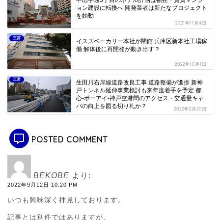
中山手通3丁目のホテル計画は頓挫・賃貸マンシ
ョン建設に転換へ 開発業者は新たなプロジェクト
を始動
2021年11月4日
三宮
イスズベーカリー本社が閉館 兵庫区新本社工場稼
働 解体後に再開発が動き出す？
2022年10月1日
三宮
生田川右岸線道路改良工事 道路整備が進捗 新神
戸トンネル延伸事業検討も来年度着手を予定 都
心-ポーアイ-神戸空港間のアクセス・交通量キャ
パの向上を図る切り札か？
2022年2月20日
POSTED COMMENT
BEKOBE
より:
2022年9月12日 10:20 PM
いつも興味深く拝見しております。
記事とは別件ではありますが、