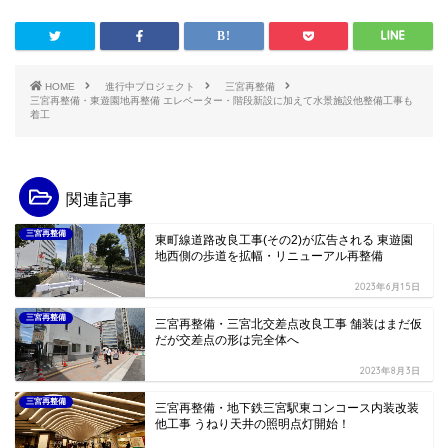
HOME
進行中プロジェクト
三宮再整備
三宮再整備・東遊園地再整備 エレベーター・階段新設に加えて水景施設他整備工事も
着工
関連記事
三宮再整備
東町線道路改良工事(その2)が広告される 東遊園
地西側の歩道を拡幅・リニューアル再整備
2023年6月15日
三宮再整備
三宮再整備・三宮北交差点改良工事 舗装はまだ仮
だが交差点の形は完全体へ
2023年8月3日
三宮再整備
三宮再整備・地下鉄三宮駅東コンコース内装改装
他工事 うねり天井の照明点灯開始！