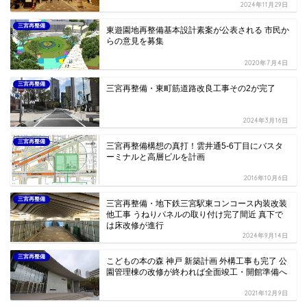
2024年11月29日
三宮再整備
東遊園地再整備基本設計素案が公表される 市民か
らの意見を募集
2020年7月4日
三宮再整備
三宮再整備・東町筋道路改良工事その2が完了
2024年3月16日
三宮再整備
三宮再整備構想の真打！雲井通5-6丁目にバスタ
ーミナルと高層ビルを計画
2016年10月6日
三宮再整備
三宮再整備・地下鉄三宮駅東コンコース内装改装
他工事 うねりパネルの取り付け完了間近 真下で
は床改修が進行
2024年9月14日
三宮再整備
こどもの本の森 神戸 新築計画 外構工事も完了 公
園管理棟の改修が終われば全面竣工・開館準備へ
2021年12月9日