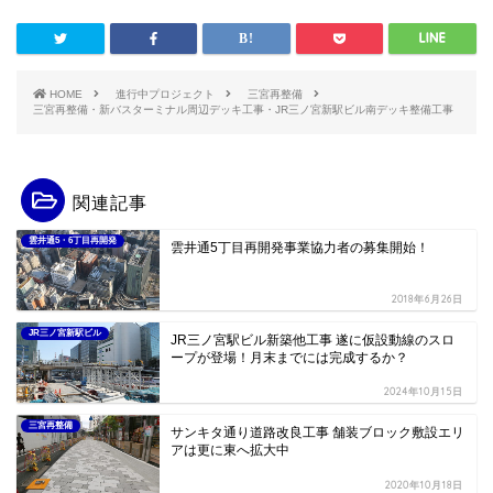
HOME
進行中プロジェクト
三宮再整備
三宮再整備・新バスターミナル周辺デッキ工事・JR三ノ宮新駅ビル南デッキ整備工事
関連記事
雲井通5・6丁目再開発
雲井通5丁目再開発事業協力者の募集開始！
2018年6月26日
JR三ノ宮新駅ビル
JR三ノ宮駅ビル新築他工事 遂に仮設動線のスロ
ープが登場！月末までには完成するか？
2024年10月15日
三宮再整備
サンキタ通り道路改良工事 舗装ブロック敷設エリ
アは更に東へ拡大中
2020年10月18日