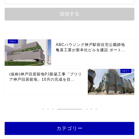
ABCハウジング神戸駅前住宅公園跡地
亀喜工業が新本社ビルを建設 ポート...
(仮称)神戸旧居留地PJ新築工事「ブリリ
ア神戸旧居留地」10月の完成を目...
カテゴリー