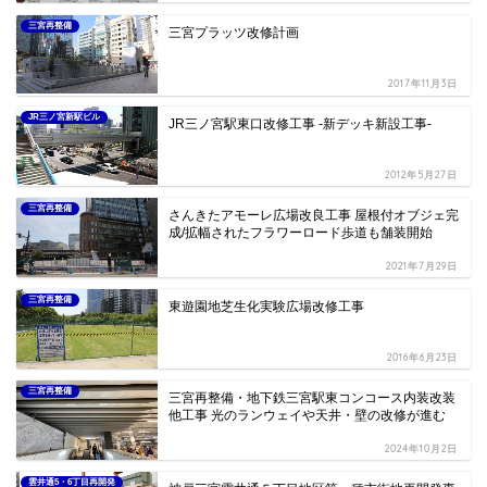
三宮再整備
三宮プラッツ改修計画
2017年11月3日
JR三ノ宮新駅ビル
JR三ノ宮駅東口改修工事 -新デッキ新設工事-
2012年5月27日
三宮再整備
さんきたアモーレ広場改良工事 屋根付オブジェ完
成/拡幅されたフラワーロード歩道も舗装開始
2021年7月29日
三宮再整備
東遊園地芝生化実験広場改修工事
2016年6月23日
三宮再整備
三宮再整備・地下鉄三宮駅東コンコース内装改装
他工事 光のランウェイや天井・壁の改修が進む
2024年10月2日
雲井通5・6丁目再開発