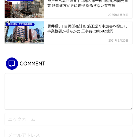
神戸三宮雲井通５丁目地区第一種市街地再開発事
業 鉄骨建方が更に進捗 揺るぎない存在感
2025年8月26日
雲井通5・6丁目再開発
雲井通5丁目再開発計画 施工認可申請書を提出し
事業概要が明らかに 工事費は約692億円
2021年2月20日
COMMENT