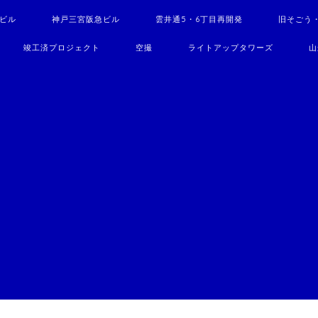
駅ビル
神戸三宮阪急ビル
雲井通5・6丁目再開発
旧そごう
竣工済プロジェクト
空撮
ライトアップタワーズ
山