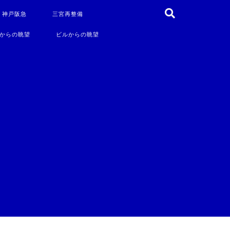
・神戸阪急
三宮再整備
からの眺望
ビルからの眺望