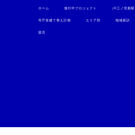
ホーム
進行中プロジェクト
JR三ノ宮新
市庁舎建て替え計画
エリア別
地域探訪
提言