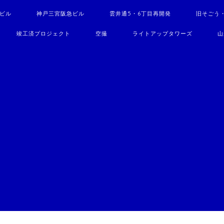
駅ビル
神戸三宮阪急ビル
雲井通5・6丁目再開発
旧そごう
竣工済プロジェクト
空撮
ライトアップタワーズ
山