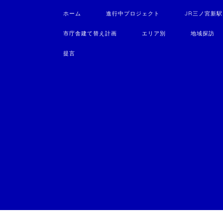
ホーム
進行中プロジェクト
JR三ノ宮新
市庁舎建て替え計画
エリア別
地域探訪
提言