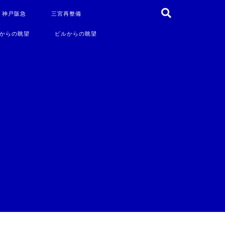
・神戸阪急
三宮再整備
からの眺望
ビルからの眺望