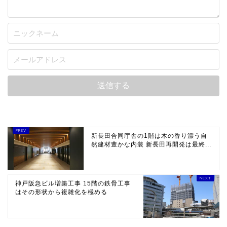
新長田合同庁舎の1階は木の香り漂う自
然建材豊かな内装 新長田再開発は最終...
神戸阪急ビル増築工事 15階の鉄骨工事
はその形状から複雑化を極める