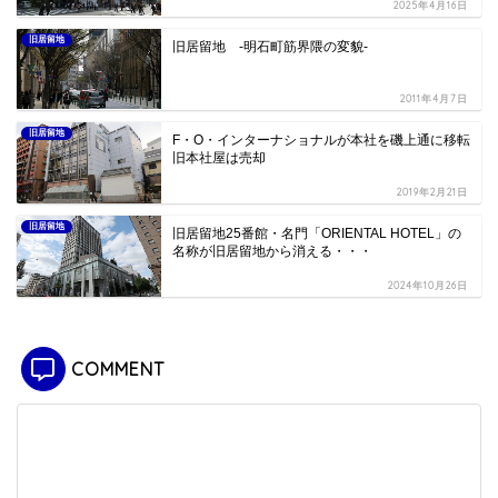
2025年4月16日
旧居留地
旧居留地 -明石町筋界隈の変貌-
2011年4月7日
旧居留地
F・O・インターナショナルが本社を磯上通に移転
旧本社屋は売却
2019年2月21日
旧居留地
旧居留地25番館・名門「ORIENTAL HOTEL」の
名称が旧居留地から消える・・・
2024年10月26日
COMMENT