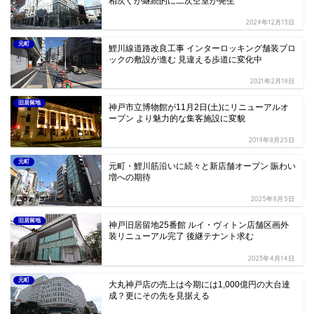
相次ぐが継続的に二次空室が発生
2024年12月13日
元町
鯉川線道路改良工事 インターロッキング舗装ブロ
ックの敷設が進む 見違える歩道に変化中
2021年2月18日
旧居留地
神戸市立博物館が11月2日(土)にリニューアルオ
ープン より魅力的な集客施設に変貌
2019年8月25日
元町
元町・鯉川筋沿いに続々と新店舗オープン 賑わい
増への期待
2025年8月5日
旧居留地
神戸旧居留地25番館 ルイ・ヴィトン店舗区画外
装リニューアル完了 後継テナント求む
2023年4月14日
元町
大丸神戸店の売上は今期には1,000億円の大台達
成？更にその先を見据える