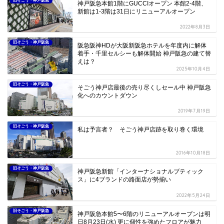
旧そごう・神戸阪急
神戸阪急本館1階にGUCCIオープン 本館2-4階、
新館は1-3階は31日にリニューアルオープン
2022年8月3日
旧そごう・神戸阪急
阪急阪神HDが大阪新阪急ホテルを年度内に解体
着手・千里セルシーも解体開始 神戸阪急の建て替
えは？
2025年10月4日
旧そごう・神戸阪急
そごう神戸店最後の売り尽くしセール中 神戸阪急
化へのカウントダウン
2019年7月19日
旧そごう・神戸阪急
私は予言者？ そごう神戸店跡を取り巻く環境
2016年10月18日
旧そごう・神戸阪急
神戸阪急新館「インターナショナルブティック
ス」に4ブランドの路面店が勢揃い
2022年5月24日
旧そごう・神戸阪急
神戸阪急本館5〜6階のリニューアルオープンは明
日8月23日(水) 更に個性を強めたフロアが魅力