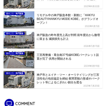
2023年8月22日
旧そごう・神戸阪急
リモデル中の神戸阪急本館・新館に「HAKYU
BEAUTY/HANKYU MODE KOBE」がグランドオ
ープン！
2022年9月5日
旧そごう・神戸阪急
神戸阪急の昨年度売上高が判明 前年度比から微増
に留まる 減損損失も計上
2026年5月15日
旧そごう・神戸阪急
三宮再整備・葺合南37号線KOBEパークレット設
置が完了 供用が開始される
2024年8月19日
旧そごう・神戸阪急
神戸市とエイチ・ツー・オーリテイリングが三宮
活性化の包括協定を締結 夜間景観の形成やパーク
レット等によるにぎわい創出を図る
2023年7月20日
COMMENT