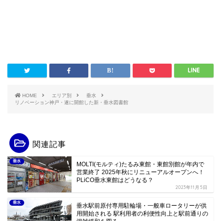
HOME
エリア別
垂水
リノベーション神戸・遂に開館した新・垂水図書館
関連記事
垂水
MOLTI(モルティ)たるみ東館・東館別館が年内で
営業終了 2025年秋にリニューアルオープンへ！
PLiCO垂水東館はどうなる？
2023年11月5日
垂水
垂水駅前原付専用駐輪場・一般車ロータリーが供
用開始される 駅利用者の利便性向上と駅前通りの