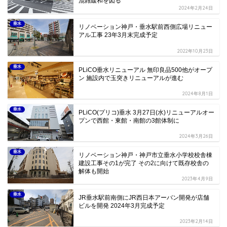
混雑緩和を図る
2024年2月24日
垂水
リノベーション神戸・垂水駅前西側広場リニュー
アル工事 23年3月末完成予定
2022年10月23日
垂水
PLiCO垂水リニューアル 無印良品500他がオープ
ン 施設内で玉突きリニューアルが進む
2024年8月1日
垂水
PLiCO(プリコ)垂水 3月27日(水)リニューアルオー
プンで西館・東館・南館の3館体制に
2024年3月26日
垂水
リノベーション神戸・神戸市立垂水小学校校舎棟
建設工事その1が完了 その2に向けて既存校舎の
解体も開始
2023年4月9日
垂水
JR垂水駅前南側にJR西日本アーバン開発が店舗
ビルを開発 2024年3月完成予定
2023年2月14日