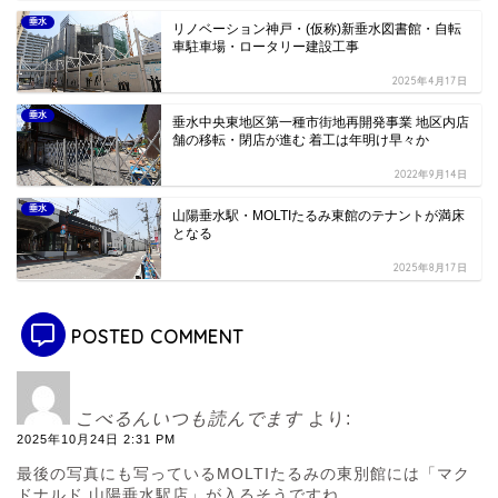
垂水
リノベーション神戸・(仮称)新垂水図書館・自転
車駐車場・ロータリー建設工事
2025年4月17日
垂水
垂水中央東地区第一種市街地再開発事業 地区内店
舗の移転・閉店が進む 着工は年明け早々か
2022年9月14日
垂水
山陽垂水駅・MOLTIたるみ東館のテナントが満床
となる
2025年8月17日
POSTED COMMENT
こべるんいつも読んでます
より:
2025年10月24日 2:31 PM
最後の写真にも写っているMOLTIたるみの東別館には「マク
ドナルド 山陽垂水駅店」が入るそうですね。