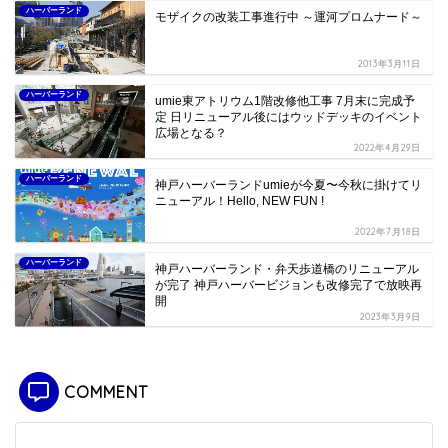
ハーバーランド
モザイクの改装工事進行中 ～運河プロムナード～
2013年3月11日
ハーバーランド
umie東アトリウム1階改修他工事 7月末に完成予
定 日リニューアル後にはウッドデッキのイベント
広場となる？
2022年4月29日
ハーバーランド
神戸ハーバーランドumieが今夏〜今秋に掛けてリ
ニューアル！Hello, NEW FUN !
2022年7月18日
ハーバーランド
神戸ハーバーランド・弁天歩道橋のリニューアル
が完了 神戸ハーバービジョンも改修完了で放映再
開
2023年3月9日
COMMENT