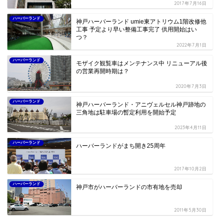
2017年7月16日
ハーバーランド
神戸ハーバーランド umie東アトリウム1階改修他
工事 予定より早い整備工事完了 供用開始はい
つ？
2022年7月1日
ハーバーランド
モザイク観覧車はメンテナンス中 リニューアル後
の営業再開時期は？
2020年7月3日
ハーバーランド
神戸ハーバーランド・アニヴェルセル神戸跡地の
三角地は駐車場の暫定利用を開始予定
2023年4月11日
ハーバーランド
ハーバーランドがまち開き25周年
2017年10月2日
ハーバーランド
神戸市がハーバーランドの市有地を売却
2011年5月30日