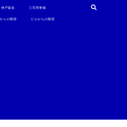
・神戸阪急
三宮再整備
からの眺望
ビルからの眺望