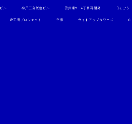
駅ビル
神戸三宮阪急ビル
雲井通5・6丁目再開発
旧そごう
竣工済プロジェクト
空撮
ライトアップタワーズ
山