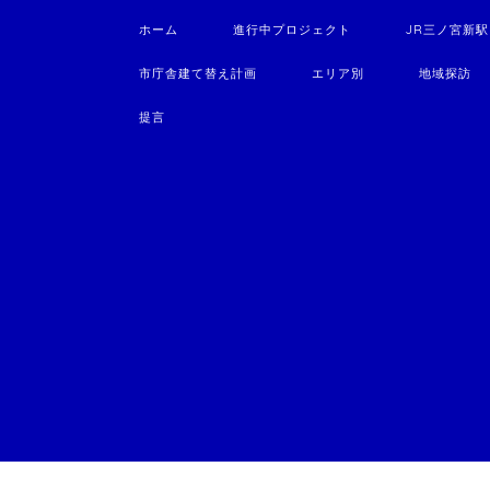
ホーム
進行中プロジェクト
JR三ノ宮新
市庁舎建て替え計画
エリア別
地域探訪
提言