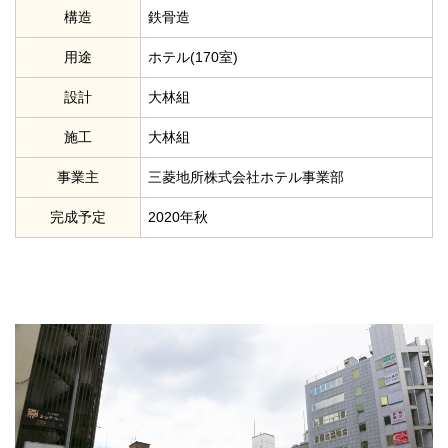
構造
鉄骨造
用途
ホテル(170室)
設計
大林組
施工
大林組
事業主
三菱地所株式会社ホテル事業部
完成予定
2020年秋