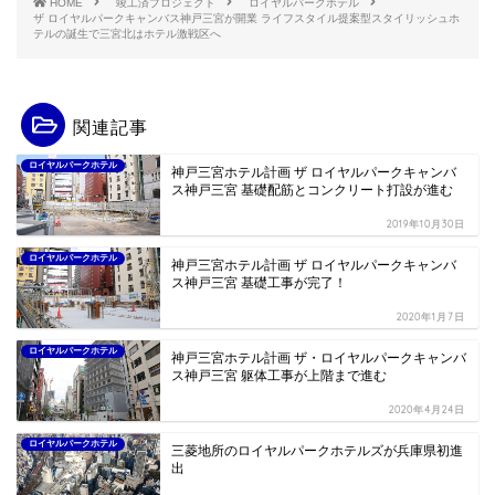
HOME
竣工済プロジェクト
ロイヤルパークホテル
ザ ロイヤルパークキャンバス神戸三宮が開業 ライフスタイル提案型スタイリッシュホ
テルの誕生で三宮北はホテル激戦区へ
関連記事
ロイヤルパークホテル
神戸三宮ホテル計画 ザ ロイヤルパークキャンバ
ス神戸三宮 基礎配筋とコンクリート打設が進む
2019年10月30日
ロイヤルパークホテル
神戸三宮ホテル計画 ザ ロイヤルパークキャンバ
ス神戸三宮 基礎工事が完了！
2020年1月7日
ロイヤルパークホテル
神戸三宮ホテル計画 ザ・ロイヤルパークキャンバ
ス神戸三宮 躯体工事が上階まで進む
2020年4月24日
ロイヤルパークホテル
三菱地所のロイヤルパークホテルズが兵庫県初進
出