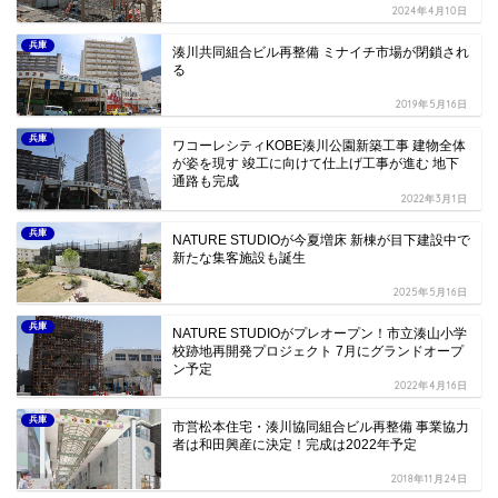
2024年4月10日
兵庫
湊川共同組合ビル再整備 ミナイチ市場が閉鎖され
る
2019年5月16日
兵庫
ワコーレシティKOBE湊川公園新築工事 建物全体
が姿を現す 竣工に向けて仕上げ工事が進む 地下
通路も完成
2022年3月1日
兵庫
NATURE STUDIOが今夏増床 新棟が目下建設中で
新たな集客施設も誕生
2025年5月16日
兵庫
NATURE STUDIOがプレオープン！市立湊山小学
校跡地再開発プロジェクト 7月にグランドオープ
ン予定
2022年4月16日
兵庫
市営松本住宅・湊川協同組合ビル再整備 事業協力
者は和田興産に決定！完成は2022年予定
2018年11月24日