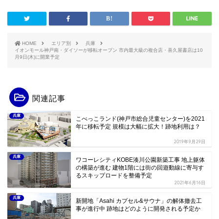
HOME
エリア別
兵庫
イオンモール神戸南・ダイソーが移転オープン 市内最大級の複合店・喜久屋書店は10
月9日(木)に開業予定
関連記事
兵庫
こべっこランド(神戸市総合児童センター)を2021
年に移転予定 規模は大幅に拡大！跡地利用は？
2019年9月29日
兵庫
ワコーレシティKOBE湊川公園新築工事 地上躯体
の構築が進む 建物1階には街の回遊動線に寄与す
るスキップロードを整備予定
2021年6月16日
兵庫
新開地「Asahi カプセル&サウナ」の解体撤去工
事が進行中 跡地はどのように開発される予定か