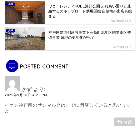
兵庫
ワコーレシティKOBE湊川公園 ふれあい通りと連
絡するスキップロード供用開始 店舗棟の出店も始
まる
2022年6月24日
兵庫
神戸国際港都建設事業下三条町北地区防災街区整
備事業 敷地の更地化が完了
2026年8月1日
POSTED COMMENT
かず
より:
2025年9月18日 4:21 PM
イオン神戸南のサンマルクはすでに閉店していると思います
よ
返信