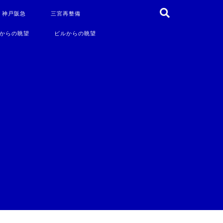
・神戸阪急
三宮再整備
からの眺望
ビルからの眺望