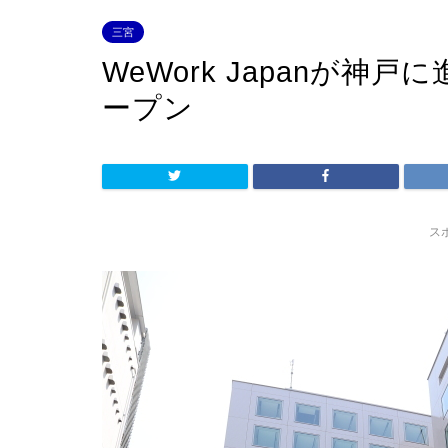
三宮
WeWork Japanが神戸
ープン
ス