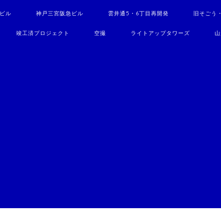
駅ビル
神戸三宮阪急ビル
雲井通5・6丁目再開発
旧そごう
竣工済プロジェクト
空撮
ライトアップタワーズ
山