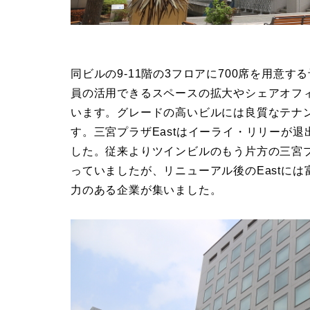
同ビルの9-11階の3フロアに700席を用意
員の活用できるスペースの拡大やシェアオフ
います。グレードの高いビルには良質なテナ
す。三宮プラザEastはイーライ・リリーが
した。従来よりツインビルのもう片方の三宮プ
っていましたが、リニューアル後のEastには富
力のある企業が集いました。