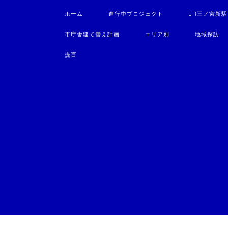
ホーム
進行中プロジェクト
JR三ノ宮新
市庁舎建て替え計画
エリア別
地域探訪
提言