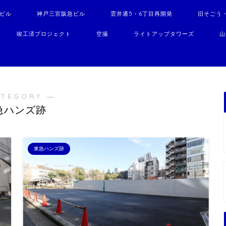
駅ビル
神戸三宮阪急ビル
雲井通5・6丁目再開発
旧そごう
竣工済プロジェクト
空撮
ライトアップタワーズ
山
ATEGORY ―
急ハンズ跡
東急ハンズ跡