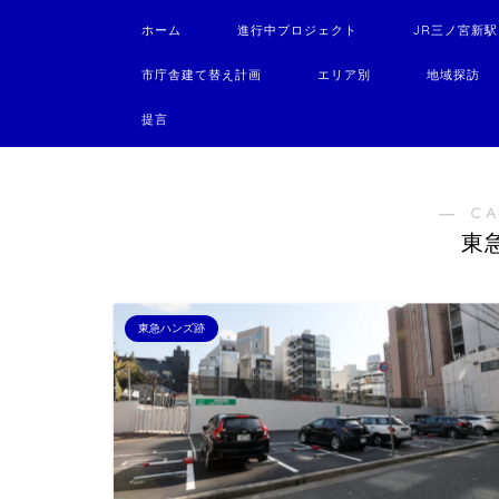
ホーム
進行中プロジェクト
JR三ノ宮新
市庁舎建て替え計画
エリア別
地域探訪
提言
― C
東
東急ハンズ跡