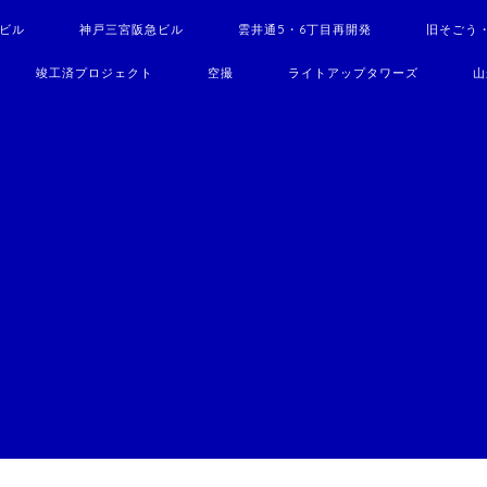
駅ビル
神戸三宮阪急ビル
雲井通5・6丁目再開発
旧そごう
竣工済プロジェクト
空撮
ライトアップタワーズ
山