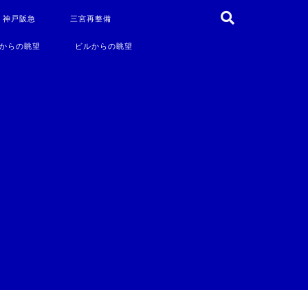
・神戸阪急
三宮再整備
からの眺望
ビルからの眺望