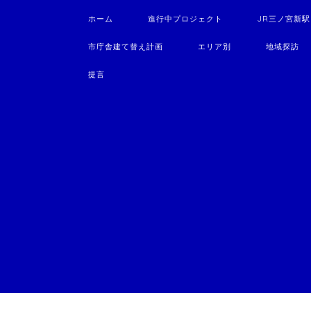
ホーム
進行中プロジェクト
JR三ノ宮新
市庁舎建て替え計画
エリア別
地域探訪
提言