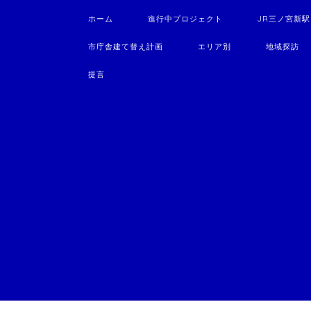
ホーム
進行中プロジェクト
JR三ノ宮新
市庁舎建て替え計画
エリア別
地域探訪
提言