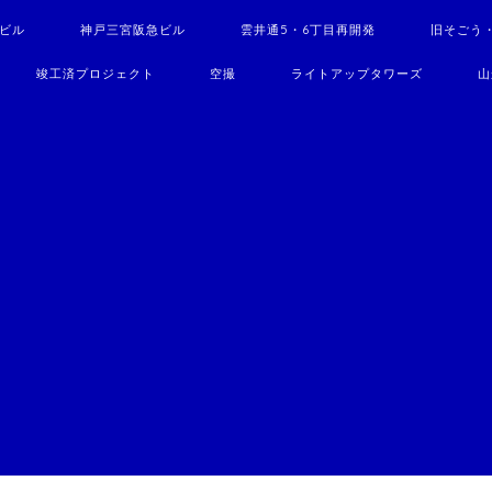
駅ビル
神戸三宮阪急ビル
雲井通5・6丁目再開発
旧そごう
竣工済プロジェクト
空撮
ライトアップタワーズ
山