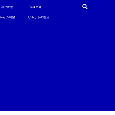
・神戸阪急
三宮再整備
からの眺望
ビルからの眺望