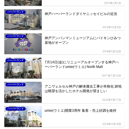
2013年2月1日
ハーバーランド
神戸ハーバーランドダイヤニッセイビルの近況
2012年10月3日
ハーバーランド
神戸アンパンマンミュージアムにバイキンひみつ
基地がオープン
2018年3月22日
ハーバーランド
7月14日(金)にリニューアルオープンする神戸ハ
ーバーランドumie(ウミエ) North Mall
2017年7月10日
ハーバーランド
アニヴェルセル神戸の解体撤去工事が本格化 跡地
は眺望を活かしたホテル開発が望ましい
2022年3月17日
ハーバーランド
umie(ウミエ)開業3周年 集客・売上好調を維持
2016年4月18日