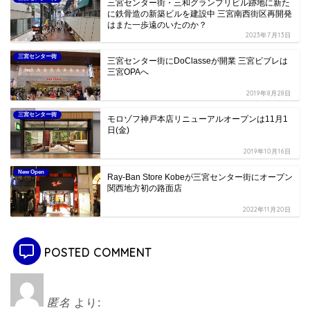
三宮センター街・三和グランプリビル跡地に新た
に鉄骨造の新築ビルを建設中 三宮南西街区再開発
はまた一歩遠のいたのか？
2023年7月13日
三宮センター街
三宮センター街にDoClasseが開業 三宮ビブレは
三宮OPAへ
2019年8月28日
三宮センター街
モロゾフ神戸本店リニューアルオープンは11月1
日(金)
2019年10月16日
New Open
Ray-Ban Store Kobeが三宮センター街にオープン
関西地方初の路面店
2022年11月20日
POSTED COMMENT
匿名
より: