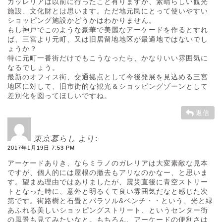
ガッレリアは以前に行ったこと有りますが、素晴らしい観光
施設、文化財とは思います。ただ地元民にとって使いやすい
ショッピング施設かどうかはわかりません。
もし神戸でこのような豪華で美麗なアーケードを作るとすれ
ば、三宮より元町、又は旧居留地地区が最適地ではないでし
ょうか？
特に元町一番街だけでもこうなったら、かなりいい雰囲気に
なるでしょう。
最新のオフィス街、交通拠点として今後発展を見込める三宮
地区に対して、旧市街的な観光＆ショッピングゾーンとして
差別化を図ってほしいですね。
返信
東京暮らし
より:
2017年1月19日 7:53 PM
アーケードありき、ならミラノのガレリアは大変素敵な見本
ですが、個人的には屋根の撤去もアリなのかなー、と思いま
す。望まぬ理由ではありましたが、震災直後に青空ストリー
トとなった時に、意外と明るくて良い雰囲気だなと感じた次
第です。街路樹と石畳とパラソル&ベンチ・・という、光と緑
あふれる美しいショッピングストリート、というセンター街
の風景も見てみたいなと。もちろん、アーケードの便利さは