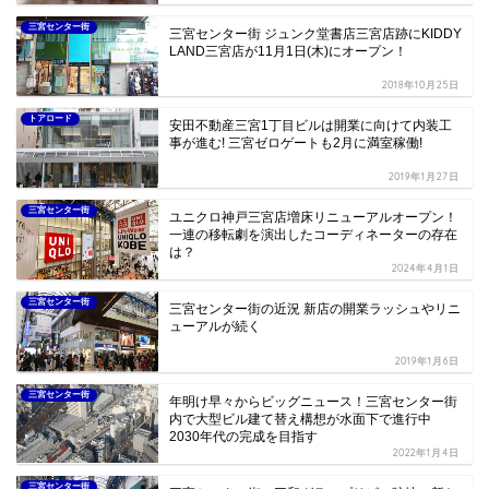
三宮センター街
三宮センター街 ジュンク堂書店三宮店跡にKIDDY
LAND三宮店が11月1日(木)にオープン！
2018年10月25日
トアロード
安田不動産三宮1丁目ビルは開業に向けて内装工
事が進む! 三宮ゼロゲートも2月に満室稼働!
2019年1月27日
三宮センター街
ユニクロ神戸三宮店増床リニューアルオープン！
一連の移転劇を演出したコーディネーターの存在
は？
2024年4月1日
三宮センター街
三宮センター街の近況 新店の開業ラッシュやリニ
ューアルが続く
2019年1月6日
三宮センター街
年明け早々からビッグニュース！三宮センター街
内で大型ビル建て替え構想が水面下で進行中
2030年代の完成を目指す
2022年1月4日
三宮センター街