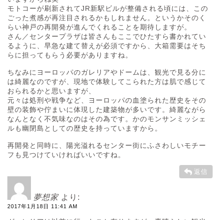
モトコーが刷新されてJR新駅ビルが整備される頃には、この
ごった煮感が再注目されるかもしれません。というかそのく
らい神戸の再開発が進んでくれることを期待しますが。
さん／センタープラザは皆さんもここでひたすら書かれてい
るように、早急な建て替えが必須ですから、大箱需要はそち
らに担ってもらう必要がありますね。
ちなみにヨーロッパのガレリアやドームは、観光で見る分に
は綺麗なのですが、現地で体験してこられた方は肌で感じて
おられるかと思いますが、
元々は処刑や戦争など、ヨーロッパの血塗られた歴史をその
壁の装飾や佇まいに体現した建築物が多いです。綺麗ながら
なんとなく不気味なのはその為です。かのモンサンミッシェ
ルも幽閉島としての歴史を持っていますから。
再開発と同時に、陽光溢れるセンター街にふさわしいモチー
フも見つけていければいいですね。
返信
夢想家
より:
2017年1月18日 11:41 AM