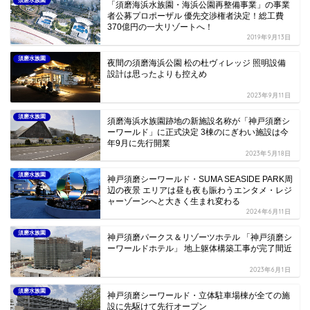
須磨水族園
「須磨海浜水族園・海浜公園再整備事業」の事業
者公募プロポーザル 優先交渉権者決定！総工費
370億円の一大リゾートへ！
2019年9月13日
須磨水族園
夜間の須磨海浜公園 松の杜ヴィレッジ 照明設備
設計は思ったよりも控えめ
2023年9月11日
須磨水族園
須磨海浜水族園跡地の新施設名称が「神戸須磨シ
ーワールド」に正式決定 3棟のにぎわい施設は今
年9月に先行開業
2023年5月18日
須磨水族園
神戸須磨シーワールド・SUMA SEASIDE PARK周
辺の夜景 エリアは昼も夜も賑わうエンタメ・レジ
ャーゾーンへと大きく生まれ変わる
2024年6月11日
須磨水族園
神戸須磨パークス＆リゾーツホテル 「神戸須磨シ
ーワールドホテル」 地上躯体構築工事が完了間近
2023年6月1日
須磨水族園
神戸須磨シーワールド・立体駐車場棟が全ての施
設に先駆けて先行オープン