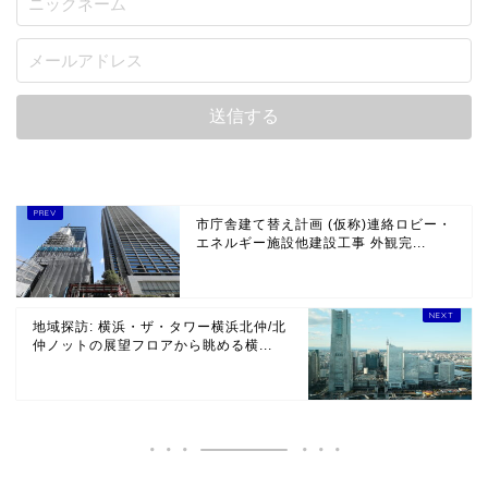
市庁舎建て替え計画 (仮称)連絡ロビー・
エネルギー施設他建設工事 外観完...
地域探訪: 横浜・ザ・タワー横浜北仲/北
仲ノットの展望フロアから眺める横...