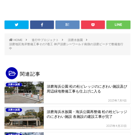
HOME
進行中プロジェクト
須磨水族園
須磨地区海岸整備工事その7着工 神戸須磨シーワールド南側の須磨ビーチで整備進行
中
関連記事
須磨水族園
須磨海浜公園 松の杜ビレッジのにぎわい施設及び
周辺緑地整備工事も仕上げに入る
2023年7月9日
須磨水族園
須磨海浜水族園・海浜公園再整備 松の杜ビレッジ
のにぎわい施設 各施設の建設工事が完了
2023年4月20日