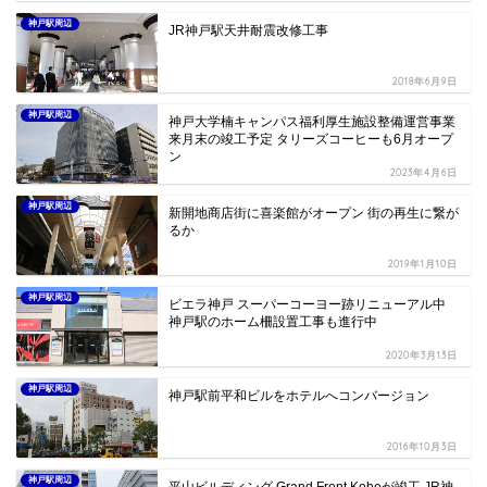
神戸駅周辺
JR神戸駅天井耐震改修工事
2018年6月9日
神戸駅周辺
神戸大学楠キャンパス福利厚生施設整備運営事業
来月末の竣工予定 タリーズコーヒーも6月オープ
ン
2023年4月6日
神戸駅周辺
新開地商店街に喜楽館がオープン 街の再生に繋が
るか
2019年1月10日
神戸駅周辺
ビエラ神戸 スーパーコーヨー跡リニューアル中
神戸駅のホーム柵設置工事も進行中
2020年3月13日
神戸駅周辺
神戸駅前平和ビルをホテルへコンバージョン
2016年10月3日
神戸駅周辺