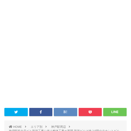
HOME
エリア別
神戸駅周辺
神戸駅前大晶ビル新築工事に伴う解体工事が再開 新築ビルは地上9階のテナントビル