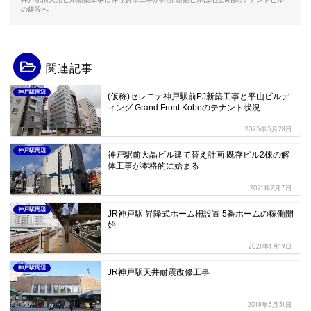
の建設へ
関連記事
神戸駅周辺
(仮称)セレニテ神戸駅前PJ新築工事と平山ビルデ
ィング Grand Front Kobeのテナント状況
2025年5月28日
神戸駅周辺
神戸駅前大晶ビル建て替え計画 既存ビル2棟の解
体工事が本格的に始まる
2021年2月7日
神戸駅周辺
JR神戸駅 昇降式ホーム柵設置 5番ホームの稼働開
始
2021年1月19日
神戸駅周辺
JR神戸駅天井耐震改修工事
2018年3月31日