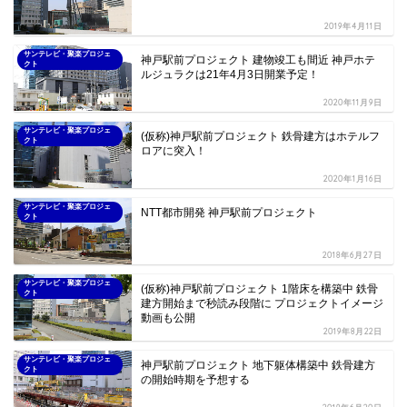
2019年4月11日
サンテレビ・聚楽プロジェ
神戸駅前プロジェクト 建物竣工も間近 神戸ホテ
クト
ルジュラクは21年4月3日開業予定！
2020年11月9日
サンテレビ・聚楽プロジェ
(仮称)神戸駅前プロジェクト 鉄骨建方はホテルフ
クト
ロアに突入！
2020年1月16日
サンテレビ・聚楽プロジェ
NTT都市開発 神戸駅前プロジェクト
クト
2018年6月27日
サンテレビ・聚楽プロジェ
(仮称)神戸駅前プロジェクト 1階床を構築中 鉄骨
クト
建方開始まで秒読み段階に プロジェクトイメージ
動画も公開
2019年8月22日
サンテレビ・聚楽プロジェ
神戸駅前プロジェクト 地下躯体構築中 鉄骨建方
クト
の開始時期を予想する