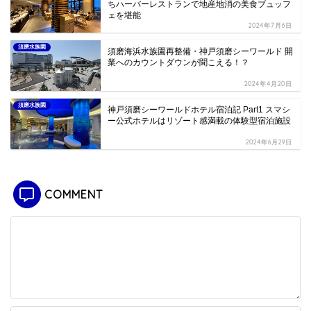
ちハーバーレストランで地産地消の美食ブュッフ
ェを堪能
2024年7月6日
須磨水族園
須磨海浜水族園再整備・神戸須磨シーワールド 開
業へのカウントダウンが聞こえる！？
2024年4月20日
須磨水族園
神戸須磨シーワールドホテル宿泊記 Part1 スマシ
ー公式ホテルはリゾート感満載の体験型宿泊施設
2024年6月29日
COMMENT