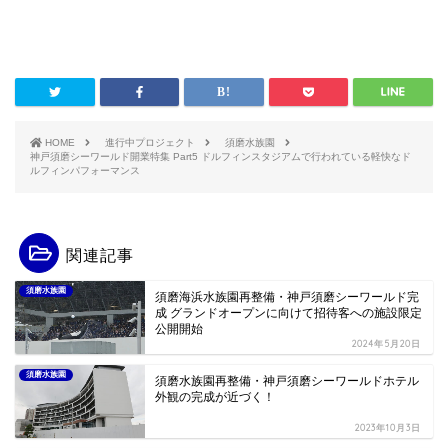
HOME
進行中プロジェクト
須磨水族園
神戸須磨シーワールド開業特集 Part5 ドルフィンスタジアムで行われている軽快なド
ルフィンパフォーマンス
関連記事
須磨水族園
須磨海浜水族園再整備・神戸須磨シーワールド完
成 グランドオープンに向けて招待客への施設限定
公開開始
2024年5月20日
須磨水族園
須磨水族園再整備・神戸須磨シーワールドホテル
外観の完成が近づく！
2023年10月3日