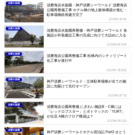
須磨水族園
須磨海浜水族園・神戸須磨シーワールド 須磨海浜
公園再整備工事 ホテル棟の地上躯体構築が進む・
駐車場棟鉄骨建方完了
2023年1月9日
須磨水族園
須磨海浜水族園再整備・神戸須磨シーワールド 各
施設が外装建設工事の完成に向けて大詰めに入る
2023年8月29日
須磨水族園
須磨海浜公園再整備工事 松林内のシティリゾート
化工事が進行中
2022年7月28日
須磨水族園
神戸須磨シーワールド・立体駐車場棟が全ての施
設に先駆けて先行オープン
2023年6月7日
須磨水族園
須磨海浜公園再整備 にぎわい施設B・C棟には
「レッドロブスター」とポトマックの「YURT」
が出店 A棟のフロア構成は？
2023年6月12日
須磨水族園
神戸須磨シーワールドホテル宿泊記 Part3 せとう