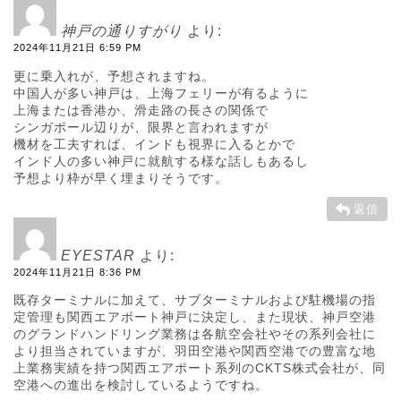
神戸の通りすがり
より:
2024年11月21日 6:59 PM
更に乗入れが、予想されますね。
中国人が多い神戸は、上海フェリーが有るように
上海または香港か、滑走路の長さの関係で
シンガポール辺りが、限界と言われますが
機材を工夫すれば、インドも視界に入るとかで
インド人の多い神戸に就航する様な話しもあるし
予想より枠が早く埋まりそうです。
返信
EYESTAR
より:
2024年11月21日 8:36 PM
既存ターミナルに加えて、サブターミナルおよび駐機場の指
定管理も関西エアポート神戸に決定し、また現状、神戸空港
のグランドハンドリング業務は各航空会社やその系列会社に
より担当されていますが、羽田空港や関西空港での豊富な地
上業務実績を持つ関西エアポート系列のCKTS株式会社が、同
空港への進出を検討しているようですね。