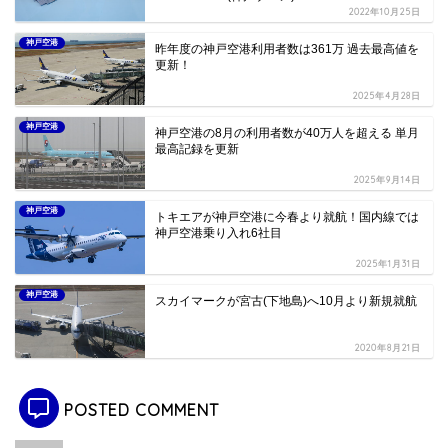
2022年10月25日
神戸空港
昨年度の神戸空港利用者数は361万 過去最高値を
更新！
2025年4月28日
神戸空港
神戸空港の8月の利用者数が40万人を超える 単月
最高記録を更新
2025年9月14日
神戸空港
トキエアが神戸空港に今春より就航！国内線では
神戸空港乗り入れ6社目
2025年1月31日
神戸空港
スカイマークが宮古(下地島)へ10月より新規就航
2020年8月21日
POSTED COMMENT