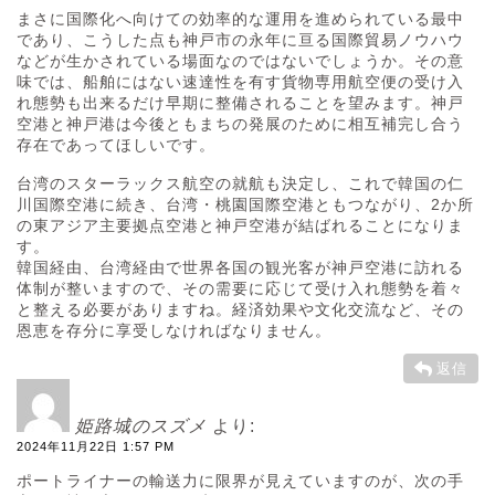
まさに国際化へ向けての効率的な運用を進められている最中
であり、こうした点も神戸市の永年に亘る国際貿易ノウハウ
などが生かされている場面なのではないでしょうか。その意
味では、船舶にはない速達性を有す貨物専用航空便の受け入
れ態勢も出来るだけ早期に整備されることを望みます。神戸
空港と神戸港は今後ともまちの発展のために相互補完し合う
存在であってほしいです。
台湾のスターラックス航空の就航も決定し、これで韓国の仁
川国際空港に続き、台湾・桃園国際空港ともつながり、2か所
の東アジア主要拠点空港と神戸空港が結ばれることになりま
す。
韓国経由、台湾経由で世界各国の観光客が神戸空港に訪れる
体制が整いますので、その需要に応じて受け入れ態勢を着々
と整える必要がありますね。経済効果や文化交流など、その
恩恵を存分に享受しなければなりません。
返信
姫路城のスズメ
より:
2024年11月22日 1:57 PM
ポートライナーの輸送力に限界が見えていますのが、次の手