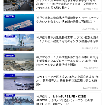
戸トンネル延伸事業検討も来年度着手を予定 都
心-ポーアイ-神戸空港間のアクセス・交通量キャ
パの向上を図る切り札か？
2022年2月20日
神戸空港
神戸空港島の造成地活用構想策定へ テーマパーク
やカジノを含まないIR施設の誘致の可能性は？
2025年11月21日
神戸空港
神戸空港基本施設他整備工事 エプロン拡張と新タ
ーミナルビル建設予定地のインフラ整備が進行中
2023年12月20日
神戸空港
神戸空港ターミナル機能拡張に係る基本計画策定
支援業務の公募プロポーザルを公告 2030年に向
けたターミナル改修準備を開始
2026年6月11日
ニュース
スカイマークが再上場 2015年の上場廃止以来7年
ぶり 新型機導入も発表 神戸空港活用で更なる飛
躍へ
2022年11月16日
神戸空港
神戸空港に「MINIATURE LIFE × KOBE
AIRPORT」が9月30日(金)にオープン その①
KOBE ZONE (神戸ゾーン)