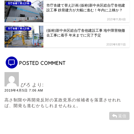
市庁舎建て替え計画
市庁舎建て替え計画 (仮称)新中央区総合庁舎他建
設工事 鉄骨建方が大幅に進む！年内に上棟か？
2021年11月6日
市庁舎建て替え計画
(仮称)新中央区総合庁舎他建設工事 地中障害物撤
去工事に着手 年末までに完了予定
2020年9月11日
POSTED COMMENT
ぴろ
より:
2019年4月5日 7:06 AM
高さ制限や再開発反対の某政党系の候補者を落選させれれ
ば、開発も進むかもしれませんねぇ。
返信