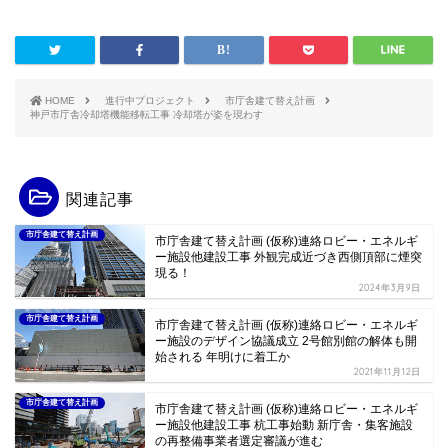
HOME
進行中プロジェクト
市庁舎建て替え計画
神戸市庁舎冷却塔機能移転工事 冷却塔が姿を現わす
関連記事
市庁舎建て替え計画
市庁舎建て替え計画 (仮称)連絡ロビー・エネルギ
ー施設他建設工事 外観完成近づき西側頂部に煙突
現る！
2024年3月9日
市庁舎建て替え計画
市庁舎建て替え計画 (仮称)連絡ロビー・エネルギ
ー施設のデザイン協議成立 2号館別館の解体も開
始される 年明けに着工か
2021年11月12日
市庁舎建て替え計画
市庁舎建て替え計画 (仮称)連絡ロビー・エネルギ
ー施設他建設工事 杭工事始動 新庁舎・集客施設
の再整備事業者選定審議が進む