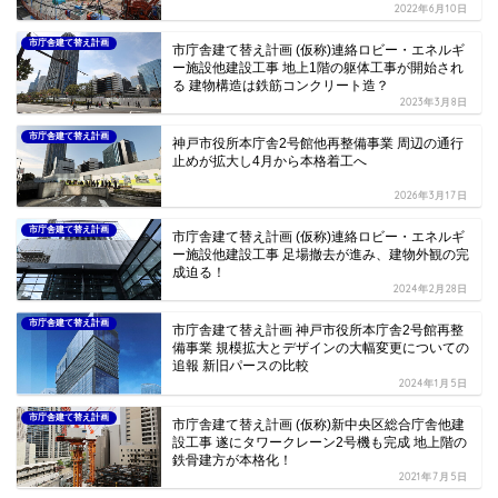
2022年6月10日
市庁舎建て替え計画
市庁舎建て替え計画 (仮称)連絡ロビー・エネルギ
ー施設他建設工事 地上1階の躯体工事が開始され
る 建物構造は鉄筋コンクリート造？
2023年3月8日
市庁舎建て替え計画
神戸市役所本庁舎2号館他再整備事業 周辺の通行
止めが拡大し4月から本格着工へ
2026年3月17日
市庁舎建て替え計画
市庁舎建て替え計画 (仮称)連絡ロビー・エネルギ
ー施設他建設工事 足場撤去が進み、建物外観の完
成迫る！
2024年2月28日
市庁舎建て替え計画
市庁舎建て替え計画 神戸市役所本庁舎2号館再整
備事業 規模拡大とデザインの大幅変更についての
追報 新旧パースの比較
2024年1月5日
市庁舎建て替え計画
市庁舎建て替え計画 (仮称)新中央区総合庁舎他建
設工事 遂にタワークレーン2号機も完成 地上階の
鉄骨建方が本格化！
2021年7月5日