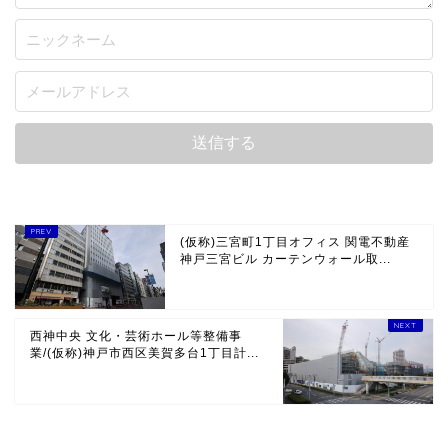
(仮称)三宮町1丁目オフィス 関電不動産
神戸三宮ビル カーテンウォール取...
西神中央 文化・芸術ホール等整備事
業/(仮称)神戸市西区美賀多台1丁目計...