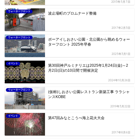
2013年5月7日
ウォーターフロント
波止場町のプロムナード整備
2017年2月3日
ウォーターフロント
ポーアイしおさい公園・北公園から眺めるウォー
ターフロント 2025年早春
2025年3月1日
イベント
第30回神戸ルミナリエは2025年1月24日(金)～2
月2日(日)の10日間で開催決定
2024年10月26日
ウォーターフロント
(仮称)しおさい公園レストラン新築工事 ララシャ
ンスKOBE
2019年3月22日
イベント
第47回みなとこうべ海上花火大会
2017年8月6日