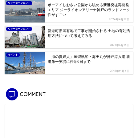
ウォーターフロント
ポーアイしおさい公園から眺める新港突堤再開発
エリア ジーライオンアリーナ神戸のランドマーク
性がすごい
2024年4月12日
ウォーターフロント
新港町旧国有地で工事が開始される 土地の有効活
用方法について考えてみる
2023年6月16日
イベント
「海の貴婦人」練習帆船・海王丸が神戸港入港 新
港第一突堤に停泊6日まで
2018年11月4日
COMMENT