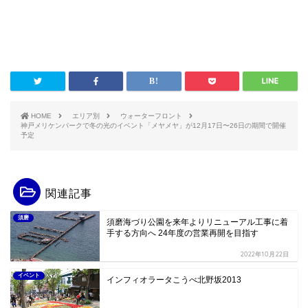
HOME
エリア別
ウォーターフロント
神戸メリケンパークで冬の光のイベント「メヤメヤ」が12月17日〜26日の期間で開催
予定
関連記事
須磨
須磨海づり公園を来年よりリニューアル工事に着
手する方向へ 24年度の営業再開を目指す
2022年10月22日
イベント
インフィオラータこうべ北野坂2013