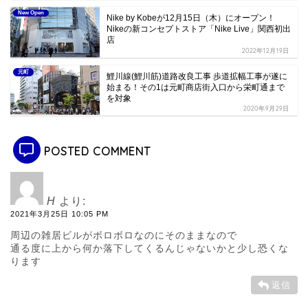
New Open
Nike by Kobeが12月15日（木）にオープン！
Nikeの新コンセプトストア「Nike Live」関西初出
店
2022年12月19日
元町
鯉川線(鯉川筋)道路改良工事 歩道拡幅工事が遂に
始まる！その1は元町商店街入口から栄町通まで
を対象
2020年9月29日
POSTED COMMENT
H
より:
2021年3月25日 10:05 PM
周辺の雑居ビルがボロボロなのにそのままなので
通る度に上から何か落下してくるんじゃないかと少し恐くな
ります
返信