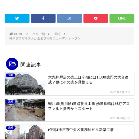
HOME
エリア別
元町
神戸プラザホテルが全面フルリニューアルオープン
関連記事
元町
大丸神戸店の売上は今期には1,000億円の大台達
成？更にその先を見据える
2025年4月16日
元町
鯉川線(鯉川筋)道路改良工事 歩道拡幅は既存アス
ファルト撤去からスタート
2020年10月8日
元町
(仮称)神戸市中央区事務所ビル新築工事