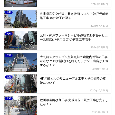
2016年7月16日
元町
兵庫県私学会館建て替え計画 シエリア神戸元町新
築工事 遂に竣工に至る！
2023年7月27日
元町
元町・神戸ファーマシービル跡地で工事着手と天
一元町店(パチスロ店)の解体工事着手
2024年7月18日
三宮
大丸前スクランブル交差点前で建物内外装の工事
が進む コロナ禍明けを睨んだテナント出店が加速
するか！？
2021年11月9日
三宮
HK元町ビルのリニューアル工事とその界隈の変
貌について
2025年10月29日
元町
鯉川線道路改良工事 完成目前！既に工事は完了し
たか！？
2021年4月2日