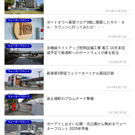
2014年10月29日
ウォーターフロント
ポートタワー展望フロア3階に開業したサケ・タ
ル・ラウンジに行ってみたが・・・
2019年6月19日
ウォーターフロント
京橋線ライトアップ照明設備工事 着工 10月末完
成予定で新港町へのゲートウェイの夜を彩る
2021年8月2日
ウォーターフロント
新港第3突堤フェリーターミナル新設計画
2014年8月27日
ウォーターフロント
波止場町のプロムナード整備
2017年2月3日
ウォーターフロント
ポーアイしおさい公園・北公園から眺めるウォー
ターフロント 2025年早春