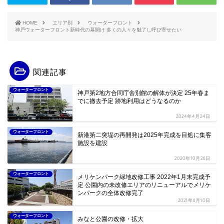
HOME
エリア別
ウォーターフロント
神戸ウォーターフロント新時代の幕開け 多くの人々を魅了し呼び寄せたい
関連記事
ウォーターフロント
神戸第2地方合同庁舎別館の解体が決定 25年春ま
でに撤去予定 跡地利用はどうなるのか
2024年4月24日
ウォーターフロント
新港第二突堤の再開発は2025年完成を目処に集客
施設を建設
2020年10月26日
ウォーターフロント
メリケンパーク緑地改修工事 2022年1月末完成予
定 公園内の未改修エリアのリニューアルでメリケ
ンパークの全体改修完了
2021年6月10日
ウォーターフロント
みなと公園の改修・拡大