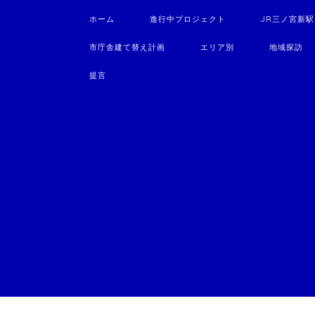
ホーム
進行中プロジェクト
JR三ノ宮新
市庁舎建て替え計画
エリア別
地域探訪
提言