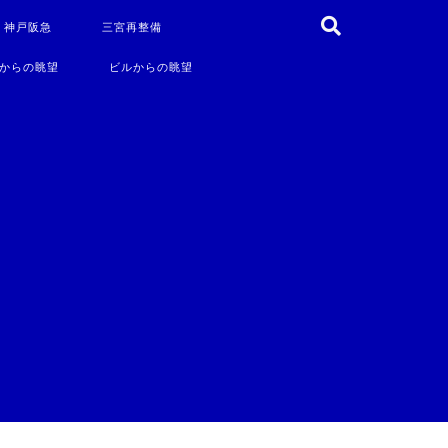
・神戸阪急
三宮再整備
からの眺望
ビルからの眺望