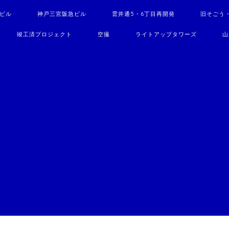
駅ビル
神戸三宮阪急ビル
雲井通5・6丁目再開発
旧そごう
竣工済プロジェクト
空撮
ライトアップタワーズ
山