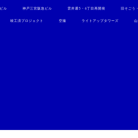
駅ビル
神戸三宮阪急ビル
雲井通5・6丁目再開発
旧そごう
竣工済プロジェクト
空撮
ライトアップタワーズ
山