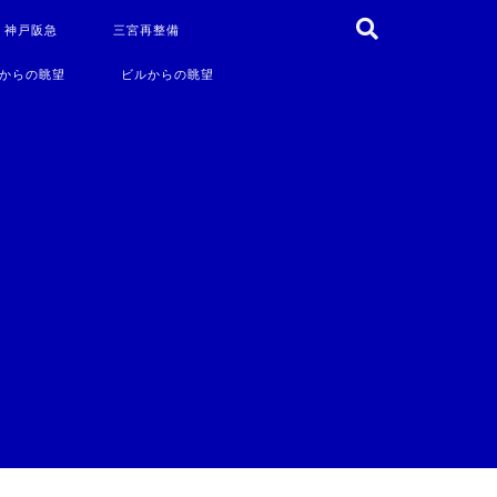
・神戸阪急
三宮再整備
からの眺望
ビルからの眺望