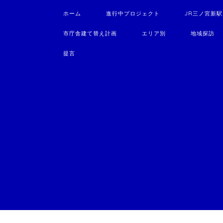
ホーム
進行中プロジェクト
JR三ノ宮新
市庁舎建て替え計画
エリア別
地域探訪
提言