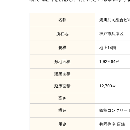
名称
湊川共同組合ビ
所在地
神戸市兵庫区
規模
地上14階
敷地面積
1,929.64㎡
建築面積
延床面積
12,700㎡
高さ
構造
鉄筋コンクリート
用途
共同住宅 店舗