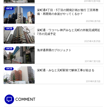
2019年10月19日
栄町通
栄町通4丁目・5丁目の開発計画が進行 三宮再整
備・再開発の余波がやってくるか？
2023年2月3日
栄町通
栄町通・ワコーレ神戸みなと元町の外観完成間近
7月の完成予定
2025年4月23日
栄町通
海岸通界隈のプロジェクト
2015年7月12日
栄町通
栄町通・みなと元町駅前で解体工事が始まる
2019年9月5日
COMMENT