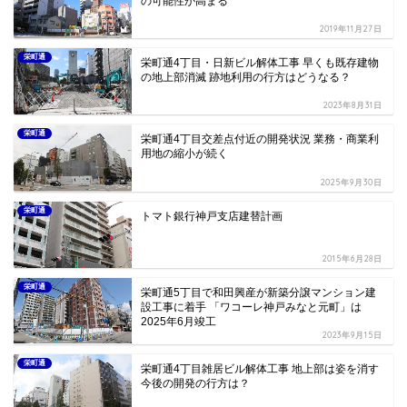
の可能性が高まる
2019年11月27日
栄町通
栄町通4丁目・日新ビル解体工事 早くも既存建物
の地上部消滅 跡地利用の行方はどうなる？
2023年8月31日
栄町通
栄町通4丁目交差点付近の開発状況 業務・商業利
用地の縮小が続く
2025年9月30日
栄町通
トマト銀行神戸支店建替計画
2015年6月28日
栄町通
栄町通5丁目で和田興産が新築分譲マンション建
設工事に着手 「ワコーレ神戸みなと元町」は
2025年6月竣工
2023年9月15日
栄町通
栄町通4丁目雑居ビル解体工事 地上部は姿を消す
今後の開発の行方は？