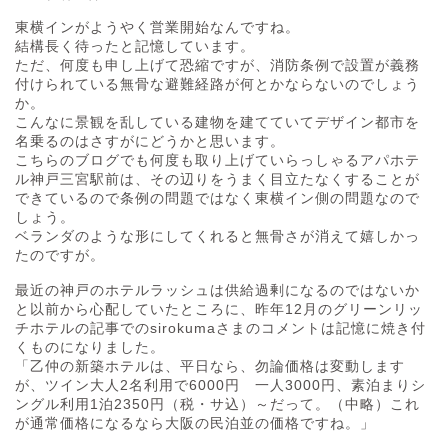
東横インがようやく営業開始なんですね。
結構長く待ったと記憶しています。
ただ、何度も申し上げて恐縮ですが、消防条例で設置が義務
付けられている無骨な避難経路が何とかならないのでしょう
か。
こんなに景観を乱している建物を建てていてデザイン都市を
名乗るのはさすがにどうかと思います。
こちらのブログでも何度も取り上げていらっしゃるアパホテ
ル神戸三宮駅前は、その辺りをうまく目立たなくすることが
できているので条例の問題ではなく東横イン側の問題なので
しょう。
ベランダのような形にしてくれると無骨さが消えて嬉しかっ
たのですが。
最近の神戸のホテルラッシュは供給過剰になるのではないか
と以前から心配していたところに、昨年12月のグリーンリッ
チホテルの記事でのsirokumaさまのコメントは記憶に焼き付
くものになりました。
「乙仲の新築ホテルは、平日なら、勿論価格は変動します
が、ツイン大人2名利用で6000円 一人3000円、素泊まりシ
ングル利用1泊2350円（税・サ込）～だって。（中略）これ
が通常価格になるなら大阪の民泊並の価格ですね。」