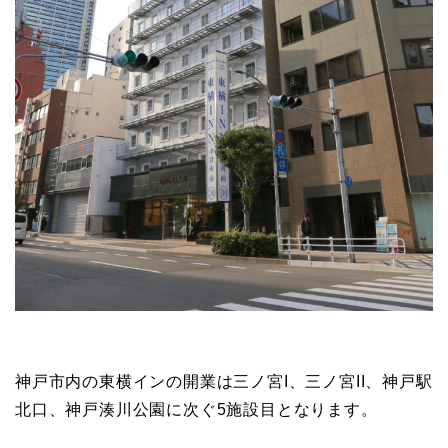
神戸市内の東横インの開業は三ノ宮I、三ノ宮II、神戸駅
北口、神戸湊川公園に次ぐ5施設目となります。