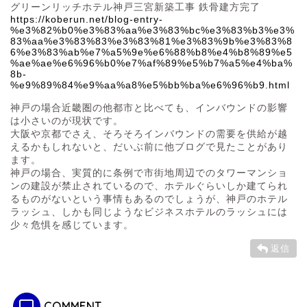
グリーンリッチホテル神戸三宮新築工事 鉄骨建方完了
https://koberun.net/blog-entry-
%e3%82%b0%e3%83%aa%e3%83%bc%e3%83%b3%e3%
83%aa%e3%83%83%e3%83%81%e3%83%9b%e3%83%8
6%e3%83%ab%e7%a5%9e%e6%88%b8%e4%b8%89%e5
%ae%ae%e6%96%b0%e7%af%89%e5%b7%a5%e4%ba%
8b-
%e9%89%84%e9%aa%a8%e5%bb%ba%e6%96%b9.html
神戸の場合近畿圏の他都市と比べても、インバウンドの影響
は小さいのが現状です。
大阪や京都でさえ、そろそろインバウンドの需要を供給が越
えるかもしれないと、だいぶ前に他ブログで見たことがあり
ます。
神戸の場合、実質的に条例で市街地周辺でのタワーマンショ
ンの建設が禁止されているので、ホテルぐらいしか建てられ
るものがないという事情もあるのでしょうが、神戸のホテル
ラッシュ、しかも同じようなビジネスホテルのラッシュには
少々危惧を感じています。
返信
COMMENT