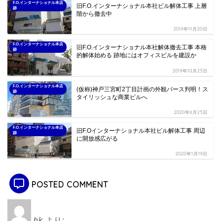
F.O.インターナショナル本店
旧F.O.インターナショナル本社ビル解体工事 上層
跡
階から撤去中
2019年11月20日
F.O.インターナショナル本店
旧F.O.インターナショナル本社解体撤去工事 本格
跡
的解体始める 跡地にはオフィスビルを建設か
2019年10月25日
F.O.インターナショナル本店
(仮称)神戸三宮町2丁目計画の外観パース判明！ス
跡
タイリッシュな商業ビルへ
2020年6月25日
F.O.インターナショナル本店
旧F.Oインターナショナル本社ビル解体工事 周辺
跡
に開放感広がる
2020年1月19日
POSTED COMMENT
hk
より: