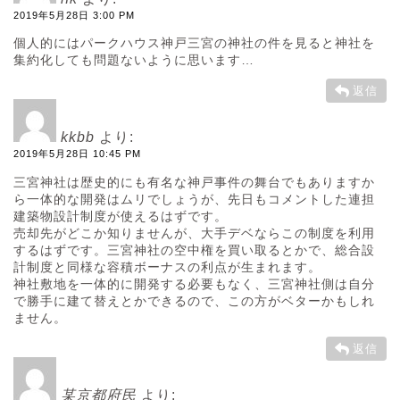
2019年5月28日 3:00 PM
個人的にはパークハウス神戸三宮の神社の件を見ると神社を
集約化しても問題ないように思います…
返信
kkbb
より:
2019年5月28日 10:45 PM
三宮神社は歴史的にも有名な神戸事件の舞台でもありますか
ら一体的な開発はムリでしょうが、先日もコメントした連担
建築物設計制度が使えるはずです。
売却先がどこか知りませんが、大手デベならこの制度を利用
するはずです。三宮神社の空中権を買い取るとかで、総合設
計制度と同様な容積ボーナスの利点が生まれます。
神社敷地を一体的に開発する必要もなく、三宮神社側は自分
で勝手に建て替えとかできるので、この方がベターかもしれ
ません。
返信
某京都府民
より: