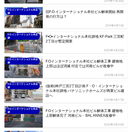
2019年11月28日
F.O.インターナショナル本店
旧F.O.インターナショナル本社ビル解体開始 再開
跡
発の行方は？
2019年9月11日
F.O.インターナショナル本店
F•O•インターナショナル本社跡地 KF-Park 三宮町
跡
2丁目が暫定開業
2020年4月23日
F.O.インターナショナル本店
F.Oインターナショナル本社ビル解体工事 建物地
跡
上部はほぼ消滅 付近では河南ビルが改修中
2020年2月29日
F.O.インターナショナル本店
(仮称)神戸三宮2丁目計画 F・O・インターナショ
跡
ナル本社跡地 パナソニックホームズが商業ビル建
設へ
2020年4月17日
F.O.インターナショナル本店
F.Oインターナショナル本社ビル解体工事 建物地
跡
上部解体完了 河南ビル・BAL ANNEX改修中
2020年3月24日