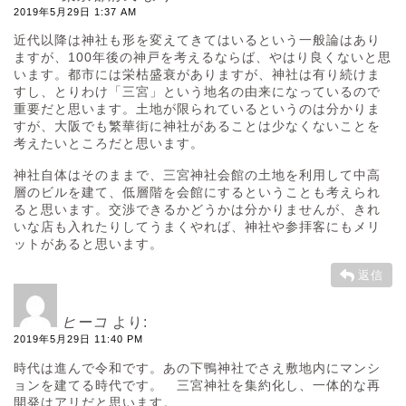
2019年5月29日 1:37 AM
近代以降は神社も形を変えてきてはいるという一般論はあり
ますが、100年後の神戸を考えるならば、やはり良くないと思
います。都市には栄枯盛衰がありますが、神社は有り続けま
すし、とりわけ「三宮」という地名の由来になっているので
重要だと思います。土地が限られているというのは分かりま
すが、大阪でも繁華街に神社があることは少なくないことを
考えたいところだと思います。
神社自体はそのままで、三宮神社会館の土地を利用して中高
層のビルを建て、低層階を会館にするということも考えられ
ると思います。交渉できるかどうかは分かりませんが、きれ
いな店も入れたりしてうまくやれば、神社や参拝客にもメリ
ットがあると思います。
返信
ヒーコ
より:
2019年5月29日 11:40 PM
時代は進んで令和です。あの下鴨神社でさえ敷地内にマンシ
ョンを建てる時代です。 三宮神社を集約化し、一体的な再
開発はアリだと思います。