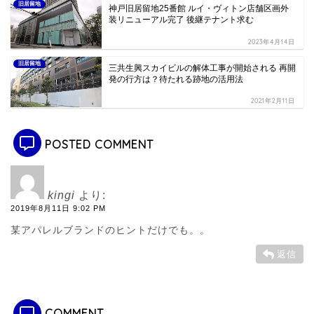
旧居留地
神戸旧居留地25番館 ルイ・ヴィトン店舗区画外
装リニューアル完了 後継テナント求む
2023年4月14日
旧居留地
三共生興スカイビルの解体工事が開始される 再開
発の行方は？待たれる跡地の活用法
2021年2月11日
POSTED COMMENT
kingi
より:
2019年8月11日 9:02 PM
某アパレルブランドのヒントだけでも。。
返信
COMMENT