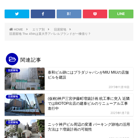
HOME
エリア別
旧居留地
旧居留地 The 45thは某大手アパレルブランドが一棟借り？
関連記事
旧居留地
泰和ビル跡にはプラダジャパンがMIU MIUの店舗
ビルを建設
2015年11月18日
旧居留地
(仮称)神戸三宮伊藤町増築計画 杭工事に突入 近隣
ではBIOTOP出店の建泰ビルのリニューアル工事
進行中
2025年1月7日
旧居留地
ニッケ神戸ビル周辺の変遷 パーキング跡地の活用
方法は？増築計画の可能性