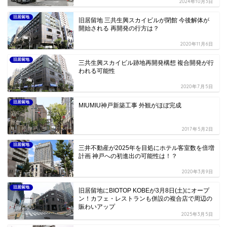
2024年10月3日
旧居留地
旧居留地 三共生興スカイビルが閉館 今後解体が
開始される 再開発の行方は？
2020年11月6日
旧居留地
三共生興スカイビル跡地再開発構想 複合開発が行
われる可能性
2020年7月5日
旧居留地
MIUMIU神戸新築工事 外観がほぼ完成
2017年5月2日
旧居留地
三井不動産が2025年を目処にホテル客室数を倍増
計画 神戸への初進出の可能性は！？
2020年3月9日
旧居留地
旧居留地にBIOTOP KOBEが3月8日(土)にオープ
ン！カフェ・レストランも併設の複合店で周辺の
賑わいアップ
2025年3月5日