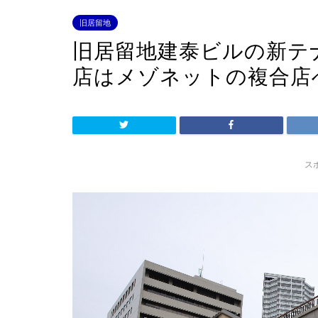
旧居留地
旧居留地建泰ビルの新テ
店はメゾネットの複合店
ス