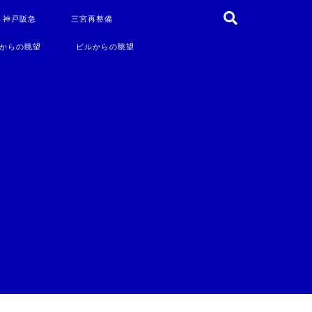
・神戸阪急
三宮再整備
からの眺望
ビルからの眺望