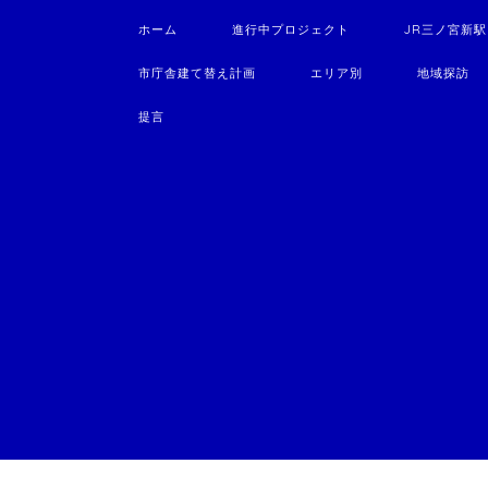
ホーム
進行中プロジェクト
JR三ノ宮新
市庁舎建て替え計画
エリア別
地域探訪
提言