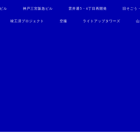
駅ビル
神戸三宮阪急ビル
雲井通5・6丁目再開発
旧そごう
竣工済プロジェクト
空撮
ライトアップタワーズ
山