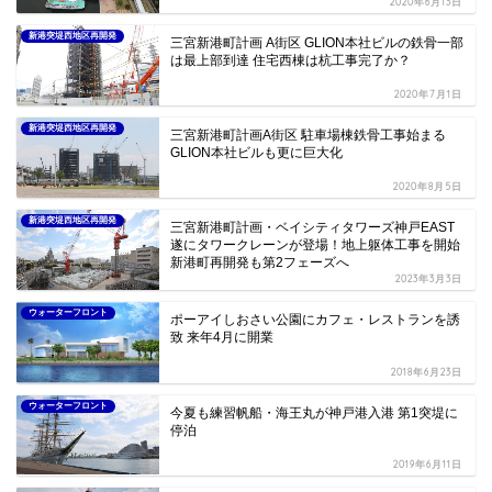
2020年6月13日
新港突堤西地区再開発
三宮新港町計画 A街区 GLION本社ビルの鉄骨一部
は最上部到達 住宅西棟は杭工事完了か？
2020年7月1日
新港突堤西地区再開発
三宮新港町計画A街区 駐車場棟鉄骨工事始まる
GLION本社ビルも更に巨大化
2020年8月5日
新港突堤西地区再開発
三宮新港町計画・ベイシティタワーズ神戸EAST
遂にタワークレーンが登場！地上躯体工事を開始
新港町再開発も第2フェーズへ
2023年3月3日
ウォーターフロント
ポーアイしおさい公園にカフェ・レストランを誘
致 来年4月に開業
2018年6月23日
ウォーターフロント
今夏も練習帆船・海王丸が神戸港入港 第1突堤に
停泊
2019年6月11日