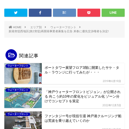
HOME
エリア別
ウォーターフロント
新港突堤西地区(第2突堤)再開発事業者募集を広告 来春に優先交渉権者を決定!
関連記事
ウォーターフロント
ポートタワー展望フロア3階に開業したサケ・タ
ル・ラウンジに行ってみたが・・・
2019年6月19日
ウォーターフロント
「神戸ウォーターフロントビジョン」が公開され
る 向こう約10年の変化をビジュアル化 ゾーン分
けでコンセプトを策定
2022年12月3日
ウォーターフロント
ファンタジー号が現役引退 神戸港クルージング船
は荒波を乗り越えていくのか