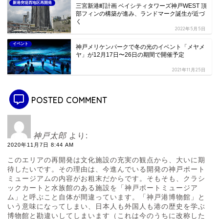
新港突堤西地区再開発
三宮新港町計画 ベイシティタワーズ神戸WEST 頂
部フィンの構築が進み、ランドマーク誕生が近づ
く
2022年5月5日
イベント
神戸メリケンパークで冬の光のイベント「メヤメ
ヤ」が12月17日〜26日の期間で開催予定
2021年11月25日
POSTED COMMENT
神戸太郎
より:
2020年11月7日 8:44 AM
このエリアの再開発は文化施設の充実の観点から、大いに期
待したいです。その理由は、今進んでいる開発の神戸ポート
ミュージアムの内容がお粗末だからです。そもそも、クラシ
ックカートと水族館のある施設を「神戸ポートミュージア
ム」と呼ぶこと自体が間違っています。「神戸港博物館」と
いう意味になってしまい、日本人も外国人も港の歴史を学ぶ
博物館と勘違いしてしまいます（これは今のうちに改称した