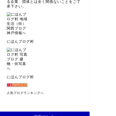
しん@こべるん
神戸をこよなく愛する管理人です。再開発
や超高層ビルの誕生によって変化していく
神戸の姿を取材しています。
尚、記事の内容に関してはあくまでも個人
の考え、推察に基づくものであり、関連す
る企業、団体とは全く関係ないことをご了
承下さい。
にほんブログ村