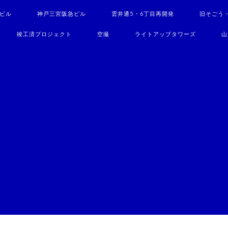
駅ビル
神戸三宮阪急ビル
雲井通5・6丁目再開発
旧そごう
竣工済プロジェクト
空撮
ライトアップタワーズ
山