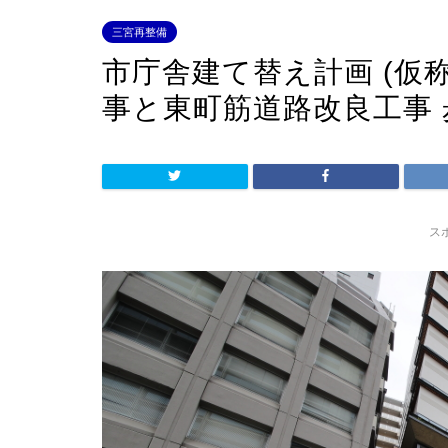
三宮再整備
市庁舎建て替え計画 (仮
事と東町筋道路改良工事
ス