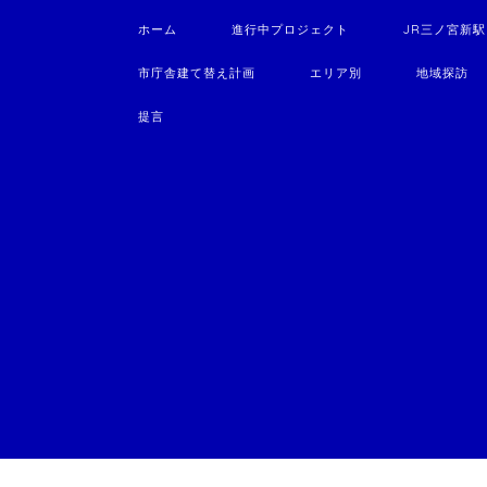
ホーム
進行中プロジェクト
JR三ノ宮新
市庁舎建て替え計画
エリア別
地域探訪
提言