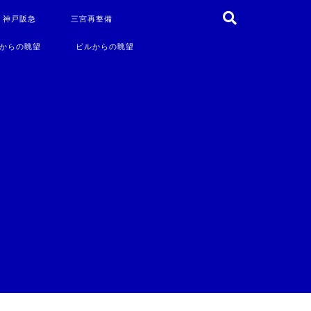
・神戸阪急
三宮再整備
からの眺望
ビルからの眺望