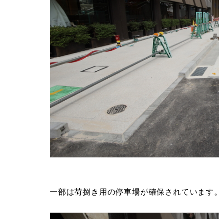
の通りは一部の通りを除いて元来、車の通行
傾向が顕著で、この東町筋も2車線を維持す