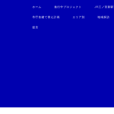
ホーム
進行中プロジェクト
JR三ノ宮新
市庁舎建て替え計画
エリア別
地域探訪
提言