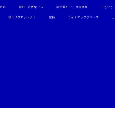
駅ビル
神戸三宮阪急ビル
雲井通5・6丁目再開発
旧そごう
竣工済プロジェクト
空撮
ライトアップタワーズ
山