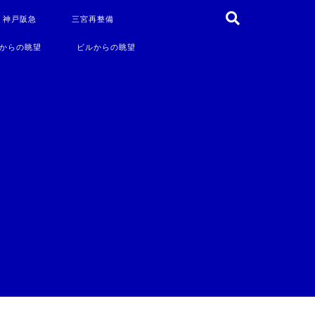
・神戸阪急
三宮再整備
からの眺望
ビルからの眺望