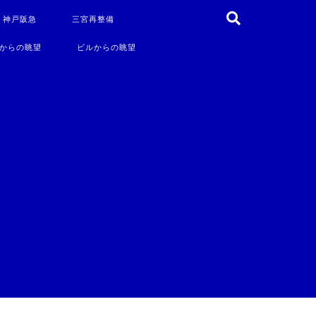
・神戸阪急
三宮再整備
からの眺望
ビルからの眺望