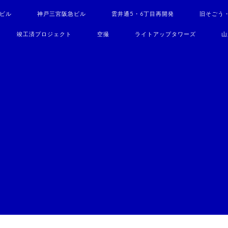
駅ビル
神戸三宮阪急ビル
雲井通5・6丁目再開発
旧そごう
竣工済プロジェクト
空撮
ライトアップタワーズ
山