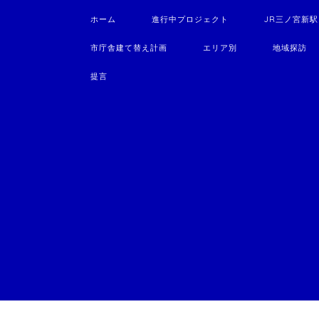
ホーム
進行中プロジェクト
JR三ノ宮新
市庁舎建て替え計画
エリア別
地域探訪
提言