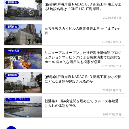
旧居留地
(仮称)神戸海岸通 NADAC BLD 新築工事 竣工が迫
る! 施設名称は「ONE LIGHT海岸通」
2022年5月4日
旧居留地
三共生興スカイビルの解体撤去工事 完了まで3ヶ
月
2021年7月29日
神戸の見所
リニューアルオープンした神戸海洋博物館 プロジ
ェクションマッピングによる映像演出で幻想的な
ホール 将来的な活用法も模索が必要
2020年9月13日
旧居留地
(仮称)神戸海岸通 NADAC BLD 新築工事 狭小空間
にどんな建物が建設されるのか
2021年9月28日
ウォーターフロント
新港第3・第4突堤間を埋め立て クルーズ客船受
け入れの体制を強化
2019年3月31日