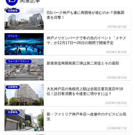
関連記事
旧居留地
GSパーク神戸も遂に再開発が進むのか？測量調
査を目撃！
2019年6月13日
イベント
神戸メリケンパークで冬の光のイベント「メヤメ
ヤ」が12月17日〜26日の期間で開催予定
2021年11月25日
ウォーターフロント
新港突堤再開発第三弾は第二突堤とその基部
2018年3月10日
旧居留地
大丸神戸店の免税売上額は全国主要百貨店中16
位！訪日客消費を今後更に増やすには？
2023年12月24日
旧居留地
新・ファミリア神戸本店へ改修中のデビスビル現
況
2018年8月17日