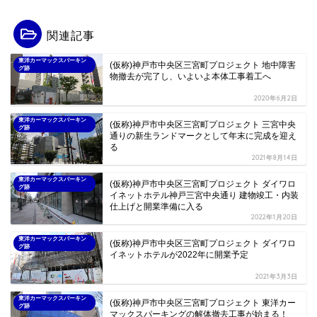
関連記事
東洋カーマックスパーキン
(仮称)神戸市中央区三宮町プロジェクト 地中障害
グ跡
物撤去が完了し、いよいよ本体工事着工へ
2020年6月2日
東洋カーマックスパーキン
(仮称)神戸市中央区三宮町プロジェクト 三宮中央
グ跡
通りの新生ランドマークとして年末に完成を迎え
る
2021年8月14日
東洋カーマックスパーキン
(仮称)神戸市中央区三宮町プロジェクト ダイワロ
グ跡
イネットホテル神戸三宮中央通り 建物竣工・内装
仕上げと開業準備に入る
2022年1月20日
東洋カーマックスパーキン
(仮称)神戸市中央区三宮町プロジェクト ダイワロ
グ跡
イネットホテルが2022年に開業予定
2021年3月3日
東洋カーマックスパーキン
(仮称)神戸市中央区三宮町プロジェクト 東洋カー
グ跡
マックスパーキングの解体撤去工事が始まる！