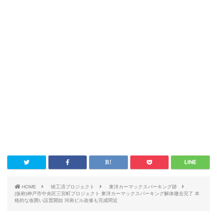
HOME
竣工済プロジェクト
東洋カーマックスパーキング跡
(仮称)神戸市中央区三宮町プロジェクト 東洋カーマックスパーキング解体撤去完了 本
格的な仮囲い設置開始 河南ビル改修も完成間近