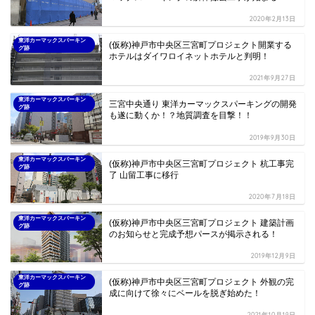
2020年2月13日
東洋カーマックスパーキン
(仮称)神戸市中央区三宮町プロジェクト開業する
グ跡
ホテルはダイワロイネットホテルと判明！
2021年9月27日
東洋カーマックスパーキン
三宮中央通り 東洋カーマックスパーキングの開発
グ跡
も遂に動くか！？地質調査を目撃！！
2019年9月30日
東洋カーマックスパーキン
(仮称)神戸市中央区三宮町プロジェクト 杭工事完
グ跡
了 山留工事に移行
2020年7月18日
東洋カーマックスパーキン
(仮称)神戸市中央区三宮町プロジェクト 建築計画
グ跡
のお知らせと完成予想パースが掲示される！
2019年12月9日
東洋カーマックスパーキン
(仮称)神戸市中央区三宮町プロジェクト 外観の完
グ跡
成に向けて徐々にベールを脱ぎ始めた！
2021年10月19日