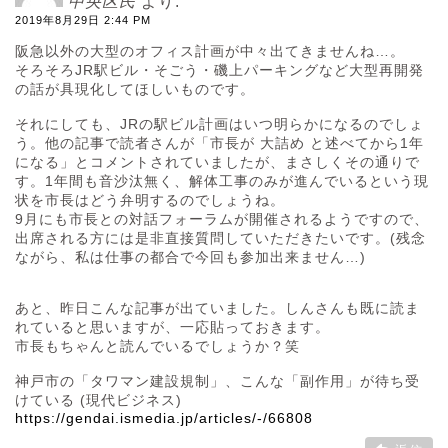
中央区民
より:
2019年8月29日 2:44 PM
阪急以外の大型のオフィス計画が中々出てきませんね…。
そろそろJR駅ビル・そごう・磯上パーキングなど大型再開発
の話が具現化してほしいものです。
それにしても、JRの駅ビル計画はいつ明らかになるのでしょ
う。他の記事で読者さんが「市長が 大詰め と述べてから1年
になる」とコメントされていましたが、まさしくその通りで
す。1年間も音沙汰無く、解体工事のみが進んでいるという現
状を市長はどう弁明するのでしょうね。
9月にも市長との対話フォーラムが開催されるようですので、
出席される方には是非直接質問していただきたいです。(残念
ながら、私は仕事の都合で今回も参加出来ません…)
あと、昨日こんな記事が出ていました。しんさんも既に読ま
れていると思いますが、一応貼っておきます。
市長もちゃんと読んでいるでしょうか？笑
神戸市の「タワマン建設規制」、こんな「副作用」が待ち受
けている (現代ビジネス)
https://gendai.ismedia.jp/articles/-/66808