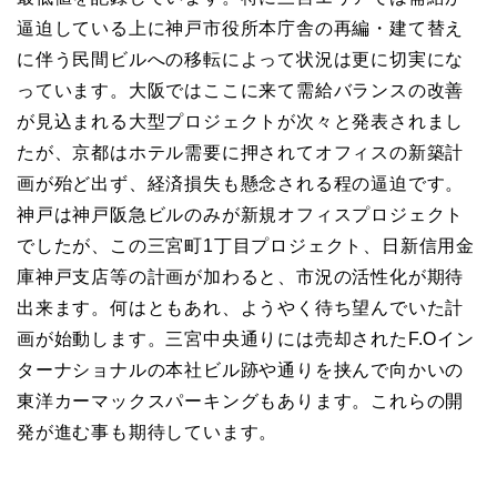
逼迫している上に神戸市役所本庁舎の再編・建て替え
に伴う民間ビルへの移転によって状況は更に切実にな
っています。大阪ではここに来て需給バランスの改善
が見込まれる大型プロジェクトが次々と発表されまし
たが、京都はホテル需要に押されてオフィスの新築計
画が殆ど出ず、経済損失も懸念される程の逼迫です。
神戸は神戸阪急ビルのみが新規オフィスプロジェクト
でしたが、この三宮町1丁目プロジェクト、日新信用金
庫神戸支店等の計画が加わると、市況の活性化が期待
出来ます。何はともあれ、ようやく待ち望んでいた計
画が始動します。三宮中央通りには売却されたF.Oイン
ターナショナルの本社ビル跡や通りを挟んで向かいの
東洋カーマックスパーキングもあります。これらの開
発が進む事も期待しています。