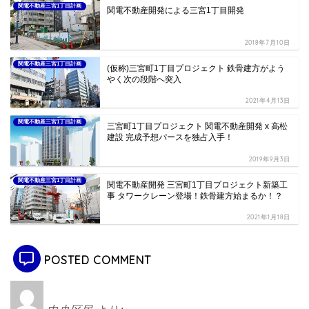
関電不動産三宮1丁目計画
関電不動産開発による三宮1丁目開発
2018年7月10日
関電不動産三宮1丁目計画
(仮称)三宮町1丁目プロジェクト 鉄骨建方がよう
やく次の段階へ突入
2021年4月13日
関電不動産三宮1丁目計画
三宮町1丁目プロジェクト 関電不動産開発 x 高松
建設 完成予想パースを独占入手！
2019年9月3日
関電不動産三宮1丁目計画
関電不動産開発 三宮町1丁目プロジェクト新築工
事 タワークレーン登場！鉄骨建方始まるか！？
2021年1月18日
POSTED COMMENT