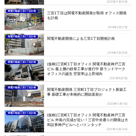
2021年11月24日
関電不動産三宮1丁目計画
三宮1丁目は関電不動産開発が取得 オフィス開発
を計画
2018年2月27日
関電不動産三宮1丁目計画
関電不動産開発による三宮1丁目開発計画
2018年5月30日
関電不動産三宮1丁目計画
(仮称)三宮町1丁目オフィス 関電不動産神戸三宮
ビル 最上層の鉄骨工事が進行中 新ランドマーク
オフィスの誕生 空室率は上昇傾向
2021年8月3日
関電不動産三宮1丁目計画
関電不動産開発 三宮町1丁目プロジェクト新築工
事 基礎工事が本格的に開始直前か
2020年11月11日
関電不動産三宮1丁目計画
(仮称)三宮町1丁目オフィス 関電不動産神戸三宮
ビル 外装の完成が近い！三宮中央通りの開発は大
和証券神戸ビルへとバトンタッチ
2021年12月24日