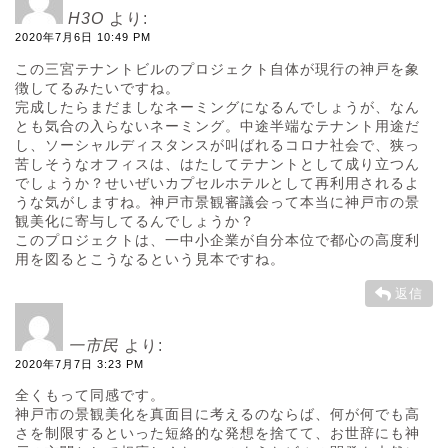
H3O
より:
2020年7月6日 10:49 PM
この三宮テナントビルのプロジェクト自体が現行の神戸を象
徴してるみたいですね。
完成したらまだましなネーミングになるんでしょうが、なん
とも気合の入らないネーミング。中途半端なテナント用途だ
し、ソーシャルディスタンスが叫ばれるコロナ社会で、狭っ
苦しそうなオフィスは、はたしてテナントとして成り立つん
でしょうか？せいぜいカプセルホテルとして再利用されるよ
うな気がしますね。神戸市景観審議会って本当に神戸市の景
観美化に寄与してるんでしょうか？
このプロジェクトは、一中小企業が自分本位で都心の高度利
用を図るとこうなるという見本ですね。
返信
一市民
より:
2020年7月7日 3:23 PM
全くもって同感です。
神戸市の景観美化を真面目に考えるのならば、何が何でも高
さを制限するといった短絡的な発想を捨てて、お世辞にも神