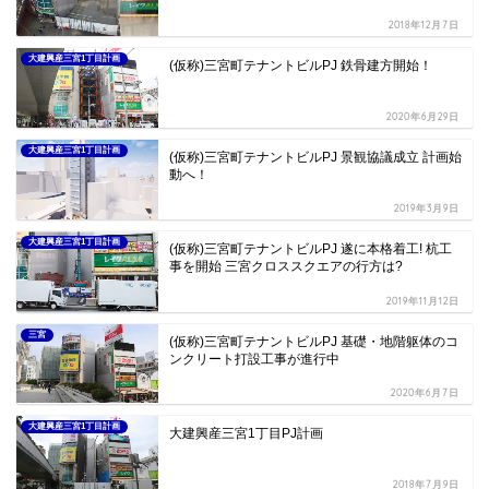
2018年12月7日
大建興産三宮1丁目計画
(仮称)三宮町テナントビルPJ 鉄骨建方開始！
2020年6月29日
大建興産三宮1丁目計画
(仮称)三宮町テナントビルPJ 景観協議成立 計画始
動へ！
2019年3月9日
大建興産三宮1丁目計画
(仮称)三宮町テナントビルPJ 遂に本格着工! 杭工
事を開始 三宮クロススクエアの行方は?
2019年11月12日
三宮
(仮称)三宮町テナントビルPJ 基礎・地階躯体のコ
ンクリート打設工事が進行中
2020年6月7日
大建興産三宮1丁目計画
大建興産三宮1丁目PJ計画
2018年7月9日