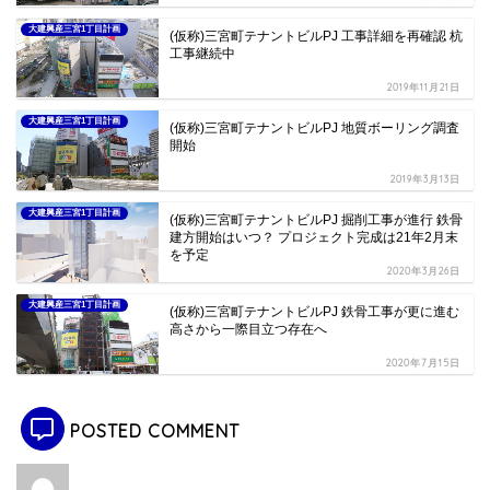
大建興産三宮1丁目計画
(仮称)三宮町テナントビルPJ 工事詳細を再確認 杭
工事継続中
2019年11月21日
大建興産三宮1丁目計画
(仮称)三宮町テナントビルPJ 地質ボーリング調査
開始
2019年3月13日
大建興産三宮1丁目計画
(仮称)三宮町テナントビルPJ 掘削工事が進行 鉄骨
建方開始はいつ？ プロジェクト完成は21年2月末
を予定
2020年3月26日
大建興産三宮1丁目計画
(仮称)三宮町テナントビルPJ 鉄骨工事が更に進む
高さから一際目立つ存在へ
2020年7月15日
POSTED COMMENT