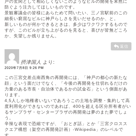
戸の玄関として相応しくないこのようなビルの開発を未然に
防ぐよう注力してほしいものです。
景観審議会の皆様にあらためて問いたい、三ノ宮駅前のこの
細長い窮屈なビルに神戸らしさを見いだせるのか、と。
新しいものが何かできるときは、多少はワクワクするもので
すが、このビルが立ち上がるのを見ると、喜びが皆無どころ
か、失望しか残りません。
返信
摂津国人
より:
2020年7月8日 9:26 PM
この三宮交差点南西角の再開発には、「神戸の都心の新たな
顔」という面だけでなく、「今後の再開発を仕切れるだけの
力量のある市長・自治体であるかの試金石」という側面があ
ります。
4,5人しか地権者いないであろうこの土地を調整・集約して高
度利用化ができないのであれば、400を超える区分所有者がい
るサンプラザ・センタープラザの再開発は夢のまた夢でしょ
う。
辛辣な表現で恐縮ですが、「おとぎ話」とか「三宮クロスス
クエア構想（架空の再開発計画）-Wikipedia」のレベルで
す。