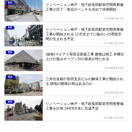
長田
リノベーション神戸・地下鉄長田駅前空間再整備
工事が完了・南北のベンチを含めて供用開始
2024年9月13日
長田
リノベーション神戸・地下鉄長田駅前空間再整備
工事が開始される 11月末までに賑わいの滞留空
間が生まれる予定
2024年3月25日
長田
(仮称)マルアイ長田店新築工事 建物は竣工 外構仕
上げが進みオープン日の発表が待たれる
2025年8月28日
長田
三井住友銀行長田支店ビルの解体工事が開始され
る 跡地の開発計画はあるのか
2025年9月10日
長田
リノベーション神戸・地下鉄長田駅前空間再整備
工事を計画 24年9月末に完成予定
2023年11月22日