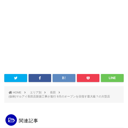
HOME
エリア別
長田
(仮称)マルアイ長田店新築工事が進行 9月のオープンを目指す最大級？の大型店
関連記事