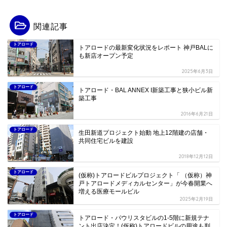
関連記事
トアロード
トアロードの最新変化状況をレポート 神戸BALに
も新店オープン予定
2025年6月3日
トアロード
トアロード・BAL ANNEX I新築工事と狭小ビル新
築工事
2016年6月21日
トアロード
生田新道プロジェクト始動 地上12階建の店舗・
共同住宅ビルを建設
2018年12月12日
トアロード
(仮称)トアロードビルプロジェクト「 （仮称）神
戸トアロードメディカルセンター」が今春開業へ
増える医療モールビル
2025年2月19日
トアロード
トアロード・パウリスタビルの1-5階に新規テナ
ント出店決定！(仮称)トアロードビルの用途も判