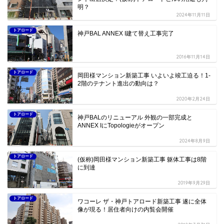
明？
2024年11月11日
トアロード
神戸BAL ANNEX I建て替え工事完了
2016年11月14日
トアロード
岡田様マンション新築工事 いよいよ竣工迫る！1-
2階のテナント進出の動向は？
2020年2月24日
トアロード
神戸BALのリニューアル 外観の一部完成と
ANNEX IにTopologieがオープン
2024年8月9日
トアロード
(仮称)岡田様マンション新築工事 躯体工事は8階
に到達
2019年9月29日
トアロード
ワコーレ ザ・神戸トアロード新築工事 遂に全体
像が現る！居住者向けの内覧会開催