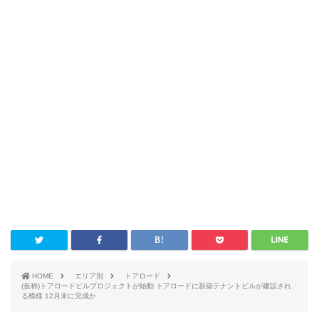
HOME
エリア別
トアロード
(仮称)トアロードビルプロジェクトが始動 トアロードに新築テナントビルが建設され
る模様 12月末に完成か