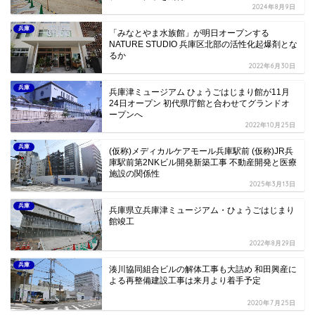
2024年8月9日
兵庫
「みなとやま水族館」が明日オープンする
NATURE STUDIO 兵庫区北部の活性化起爆剤とな
るか
2022年6月30日
兵庫
兵庫津ミュージアム ひょうごはじまり館が11月
24日オープン 初代県庁館と合わせてグランドオ
ープンへ
2022年10月25日
兵庫
(仮称)メディカルケアモール兵庫駅前 (仮称)JR兵
庫駅前第2NKビル開発新築工事 不動産開発と医療
施設の関係性
2025年3月13日
兵庫
兵庫県立兵庫津ミュージアム・ひょうごはじまり
館竣工
2022年8月29日
兵庫
湊川協同組合ビルの解体工事も大詰め 和田興産に
よる再整備建設工事は来月より着手予定
2020年7月25日