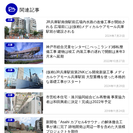
関連記事
兵庫
JR兵庫駅南側駅前広場内水路の改修工事が開始さ
れる 広場前には(仮称)メディカルケアモール兵庫
駅前が建設される
2024年7月21日
兵庫
神戸市総合児童センター(こべっこランド)移転整
備工事 建物は竣工 内装工事の遅れで開館は来年3
月末へ延期
2022年10月27日
兵庫
(仮称)JR兵庫駅前第2NKビル開発新築工事 メディ
カルケアモール兵庫駅前 大型重機を使った本格的
な基礎工事がスタート
2024年11月29日
兵庫
市営松本住宅・湊川協同組合ビル再整備 事業協力
者は和田興産に決定！完成は2022年予定
2018年11月24日
兵庫
新開地「Asahi カプセル&サウナ」の解体撤去工
事が遂に完了 跡地開発は周辺一帯を含めた大規模
プロジェクトを期待