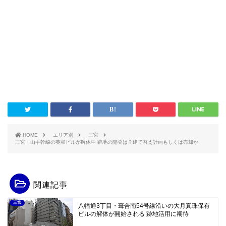
HOME
エリア別
三宮
三宮・山手幹線の英和ビルが解体中 跡地の開発は？建て替え計画もしくは売却か
関連記事
三宮
八幡通3丁目・葺合南54号線沿いの大月真珠保有
ビルの解体が開始される 跡地活用に期待