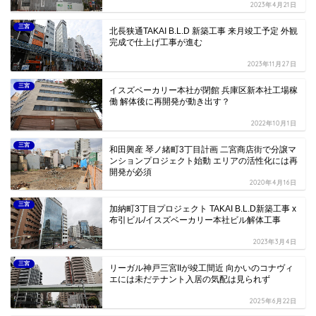
2023年4月21日
三宮
北長狭通TAKAI B.L.D 新築工事 来月竣工予定 外観
完成で仕上げ工事が進む
2023年11月27日
三宮
イスズベーカリー本社が閉館 兵庫区新本社工場稼
働 解体後に再開発が動き出す？
2022年10月1日
三宮
和田興産 琴ノ緒町3丁目計画 二宮商店街で分譲マ
ンションプロジェクト始動 エリアの活性化には再
開発が必須
2020年4月16日
三宮
加納町3丁目プロジェクト TAKAI B.L.D新築工事 x
布引ビル/イスズベーカリー本社ビル解体工事
2023年3月4日
三宮
リーガル神戸三宮IIが竣工間近 向かいのコナヴィ
エには未だテナント入居の気配は見られず
2025年6月22日