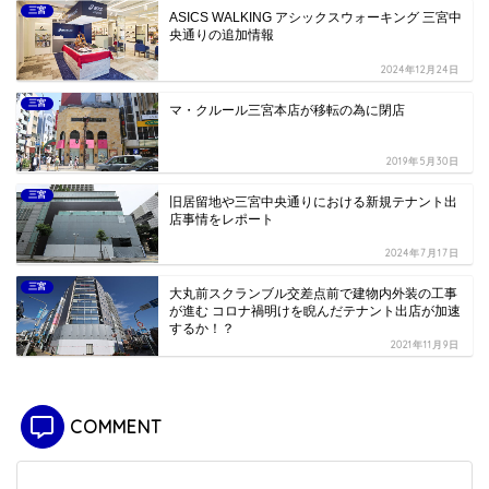
三宮
ASICS WALKING アシックスウォーキング 三宮中
央通りの追加情報
2024年12月24日
三宮
マ・クルール三宮本店が移転の為に閉店
2019年5月30日
三宮
旧居留地や三宮中央通りにおける新規テナント出
店事情をレポート
2024年7月17日
三宮
大丸前スクランブル交差点前で建物内外装の工事
が進む コロナ禍明けを睨んだテナント出店が加速
するか！？
2021年11月9日
COMMENT